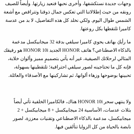
وجهات جديدة نستكشفها، وأخرى نحبها فنعيد زيارتها
.
وأيضاً للصيف
رونقه من حيث إطلالاتنا التي تعكس جمال ذوقنا وتتراقص مع أشعة
الشمس طوال اليوم
.
ولكي نخلد كل هذه التفاصيل، لا بد من عدسة
كاميرا تلتقطها بكل روعتها
.
ما رأيكِ بهاتف يحوي كاميرا سيلفي بدقة
32
ميجابيكسل مدعمة
بالذكاء الاصطناعي؟ هاتف
HONOR
الجديد
HONOR 10i
هو رفيقك
المثالي لرحلاتك الصيفية، غير أنه يأتي بتصميمٍ مميز وألوان خلابة،
فإنه كل ما تحتاجينه لصور سيلفي احترافية؛ تلتقطينها بسهولة،
تحبينها بوضوحها وزهاء ألوانها، ثم تشاركينها مع الأصدقاء والعائلة
.
ولا ينتهي سحر
HONOR 10i
هناك، فالكاميرا الخلفية تأتي أيضاً
بثلاث عدسات، الأساسية
24
ميجابيكسل
+ 8
ميجابيكسل
+ 2
ميجابيكسل، مدعمة بالذكاء الاصطناعي وتقنيات معززة، لصور
نابضة بالحياة من كل الزوايا تتألقين فيها
.