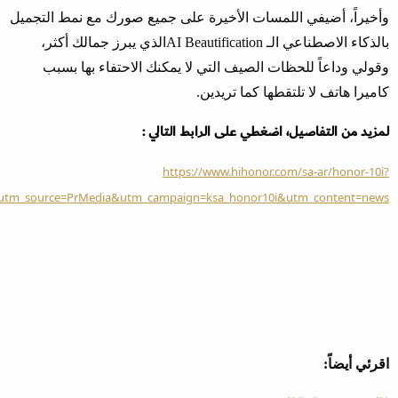
وأخيراً، أضيفي اللمسات الأخيرة على جميع صورك مع نمط التجميل
بالذكاء الاصطناعي الـ
AI Beautification
الذي يبرز جمالك أكثر،
وقولي وداعاً للحظات الصيف التي لا يمكنك الاحتفاء بها بسبب
كاميرا هاتف لا تلتقطها كما تريدين
.
لمزيد من التفاصيل، اضغطي على الرابط التالي :
https://www.hihonor.com/sa-ar/honor-10i?
utm_source=PrMedia&utm_campaign=ksa_honor10i&utm_content=news
اقرئي أيضاً: