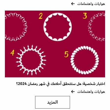
هوايات واهتمامات
اختبار شخصية: هل ستتحقق أحلامك في شهر رمضان 2024؟
هوايات واهتمامات
المزيد