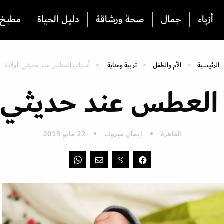
أزياء
جمال
صحة ورشاقة
دليل الحياة
مطبخ
الرئيسية
الأم والطفل
تربية وعناية
أسباب العطس عند حديثي الولادة
العطس عند حديثي ال
القاهرة
إيمان مبروك
22 مايو 2019