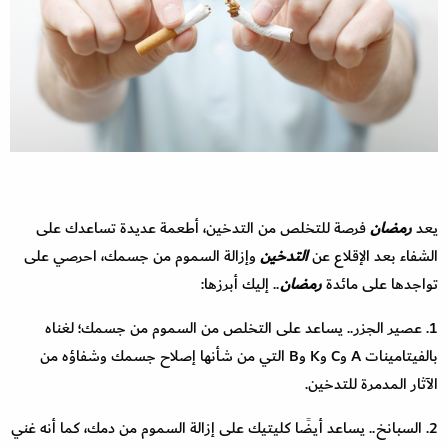
يعد
رمضان
فرصة للتخلص من التدخين، أطعمة عديدة تساعدك على
الشفاء بعد الإقلاع عن
التدخين
وإزالة السموم من جسمك، احرصي على
تواجدها على مائدة
رمضان
.. إليك أبرزها:
1. عصير الجزر.. يساعد على التخلص من السموم من جسمك؛ لغناه
بالفيتامينات A وC وK وB التي من شأنها إصلاح جسمك وشفاؤه من
الآثار المدمرة للتدخين.
2. السبانخ.. يساعد أيضًا كليتيك على إزالة السموم من دمك، كما أنه غني