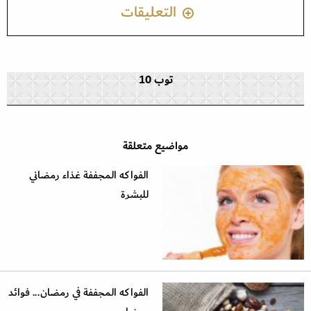
التعليقات
توب 10
مواضيع متعلقة
الفواكه المجففة غذاء رمضاني
للبشرة
الفواكه المجففة في رمضان... فوائد