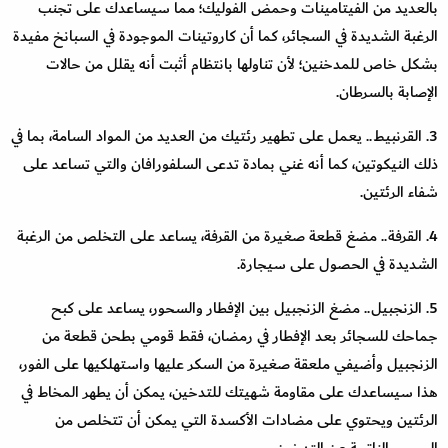
بالعديد من الفيتامينات وحمض الفوليك؛ مما سيساعدك على تجنب
الرغبة الشديدة في السجائر، كما أن كاروتينات الموجودة في السبانخ مفيدة
بشكل خاص للمدخنين؛ لأن تناولها بانتظام أثبت أنه يقلل من حالات
الإصابة بالسرطان.
3. القرنبيط.. يعمل على تطهير رئتيك من العديد من المواد السامة، بما في
ذلك النيكوتين، كما أنه غني بمادة تدعى السلفورافان والتي تساعد على
شفاء الرئتين.
4. القرفة.. مضغ قطعة صغيرة من القرفة، يساعد على التخلص من الرغبة
الشديدة في الحصول على سيجارة.
5. الزنجبيل.. مضغ الزنجبيل بين الإفطار والسحور، يساعد على كبح
جماحك للسجائر بعد الإفطار في رمضان، فقط قومي بطحن قطعة من
الزنجبيل وأضيفي ملعقة صغيرة من السكر عليها واستهلكيها على الفور،
هذا سيساعدك على مقاومة شهيتك للتدخين، يمكن أن يطهر المخاط في
الرئتين ويحتوي على مضادات الأكسدة التي يمكن أن تتخلص من