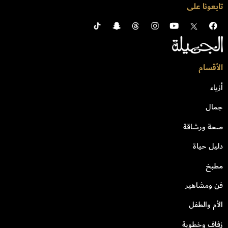
تابعونا على
الأقسام
أزياء
جمال
صحة ورشاقة
دليل حياة
مطبخ
فن ومشاهير
الأم والطفل
زفاف وخطوبة