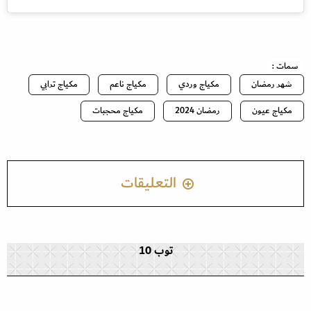
سمات :
شهر رمضان
مكياج وردي
مكياج ناعم
مكياج ترابي
مكياج عيون
رمضان 2024
مكياج محجبات
التعليقات
توب 10