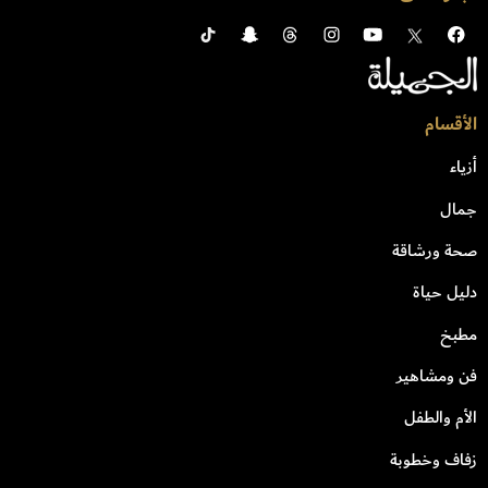
الأقسام
أزياء
جمال
صحة ورشاقة
دليل حياة
مطبخ
فن ومشاهير
الأم والطفل
زفاف وخطوبة