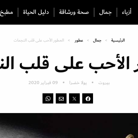
أزياء
جمال
صحة ورشاقة
دليل الحياة
مطبخ
الرئيسية
جمال
عطور
العطور الأحب على قلب النجمات
 الأحب على قلب ال
بيروت
يولا خضرا
09 فبراير 2020