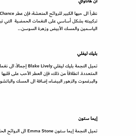
آن هاثاواي
نظراً الى حبها الكبير للروائح المنعشة، فإن عطر
 Chance
تركيبته بشكل أساسي على النغمات الحمضية التي تبث 
الياسمين والمسك الأبيض وزهرة السوسن...
بليك ليفلي
تميل النجمة بليك ليفلي
Blake Lively
إجمالاً، الى نغ
المتعددة. انطلاقاً من ذلك، فإن العطر الأحب على قلبه
والبرغموت والزهور البيضاء، إضافة الى المسك والبات
إيما ستون
تميل النجمة إيما ستون
Emma Stone
الى الروائح الح