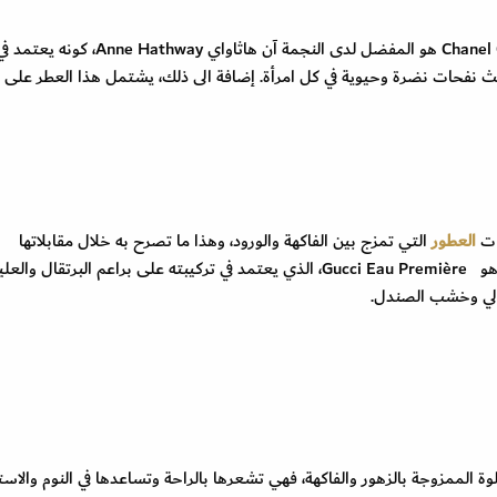
Chanel
هو المفضل لدى النجمة آن هاثاواي
Anne Hathway
، كونه يعتمد في
نفحات نضرة وحيوية في كل امرأة. إضافة الى ذلك، يشتمل هذا العطر على
مات
العطور
التي تمزج بين الفاكهة والورود، وهذا ما تصرح به خلال مقابلاتها
ا هو
Gucci Eau Première
، الذي يعتمد في تركيبته على براعم البرتقال والعل
شولي وخشب الصندل.
لوة الممزوجة بالزهور والفاكهة، فهي تشعرها بالراحة وتساعدها في النوم والاست