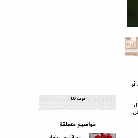
 أو
توب 10
ئل
لل
مواضيع متعلقة
رسائل حب بلغة