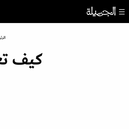
الرئ
كيف تع