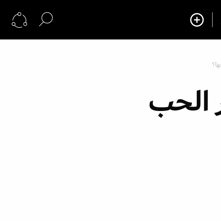
ها؟
 الحب