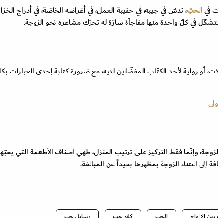
ت في
الحبّ
، تدسّ في جيبه، في حقيبة العمل، في أغراضه الخاصّة، في أدراج الخزان
شكّل في كلّ واحدة منها مفاجأة سارّة له تحرّك مشاعره نحو الزوجة.
، أو رواية لأحد الكتّاب المفضّلين لديه، مع ضرورة كتابة إحدى العبارات بك
ولى
جة، وإنّما فقط التركيز على ترتيب المنزل، طهي أصناف الأطعمة التي يحبّها،
ة إلى اعتناء الزوجة بمظهرها بعيداً عن المبالغة.
بين الازواج
الحب
كلام حب
رسائل حب