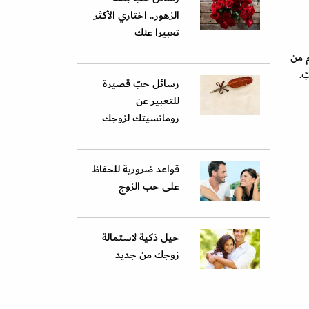
الزهور.. اختاري الأكثر
تعبيرا عنك
م من
ّ.
رسائل حبّ قصيرة
للتعبير عن
رومانسيتك لزوجك
قواعد ضرورية للحفاظ
على حب الزوج
حيل ذكية لاستمالة
زوجك من جديد