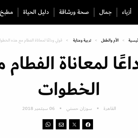
أزياء
جمال
صحة ورشاقة
دليل الحياة
مطبخ
ئيسية
الأم والطفل
تربية وعناية
قولي وداعًا لمعاناة الفطام مع هذه الخطو
اعًا لمعاناة الفطام 
الخطوات
القاهرة
سوزان حسني
06 سبتمبر 2018