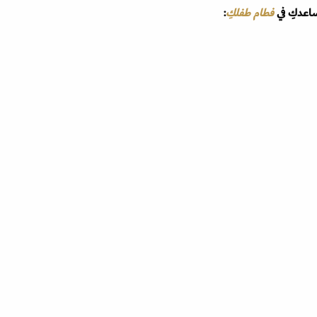
ساعدكِ في
فطام طفلكِ
: