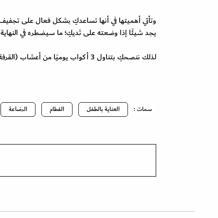
وتأتي أهميتها في أنها تساعدكِ بشكل فعال على تجفيف 
يجد شيئًا إذا وضعته على ثديكِ؛ ما سيضطره في النهاية ل
لذلك ننصحكِ بتناول 3 أكواب يوميًا من أعشاب (القرفة، البردقوش، المرمرية) لمدة أسبوع حتى يجف الحليب تمامًا.
سمات :
العناية بالطفل
الفطام
الرضاعة