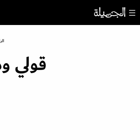
الر
قولي ود