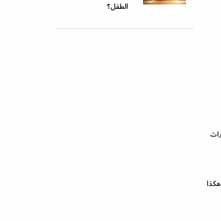
الطفل؟
ليكِ أولًا اعتماد منهج التدريج، بمعنى أن طفلكِ الذي كان يرضع في اليوم 10 مرات
لتي يسمح بها الأطباء، ثم إلى 6 مرات.. وهكذا