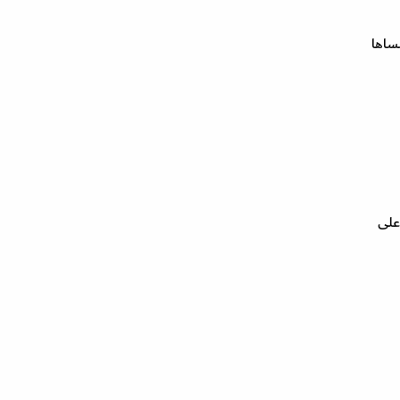
ساها
على