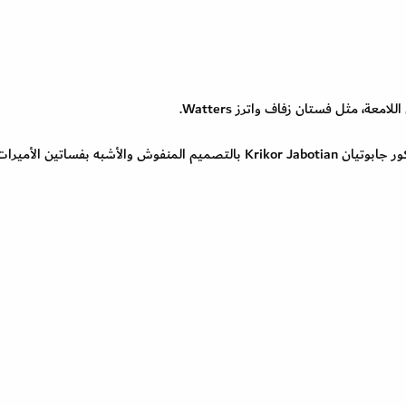
امعة، مثل فستان زفاف واترز Watters.
ومن التصاميم المبهرة باللون العاجي فستان زفاف كريكور جابوتيان Krikor Jabotian بالتصميم المنفوش والأشبه بفساتين الأمير