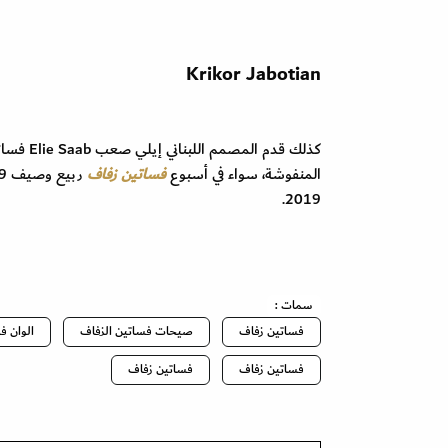
Krikor Jabotian
كذلك قدم
المنفوشة، سواء في أسبوع
فساتين زفاف
ربيع وصيف 2019 أو في فساتين زفاف
2019.
سمات :
فساتين زفاف
صيحات فساتين الزفاف
الوان ف
فساتين زفاف
فساتين زفاف