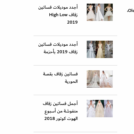
أجدد موديلات فساتين
أيضًا قدمت بعض الماركات الأخرى فساتين زفاف ناعمة بتدرجات الأوف وايت، مثل فساتين زفاف Oleg Cassini ،Francesca Miranda،
زفاف High Low
2019
أجدد موديلات فساتين
زفاف 2019 بأحزمة
فساتين زفاف بقصة
الحورية
أجمل فساتين زفاف
منفوشة من أسبوع
الهوت كوتور 2018