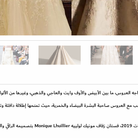
اجه العروس، ما بين الأبيض والأوف وايت والعاجي والذهبي، وغيرها من الألوا
سب مع العروس صاحبة البشرة البيضاء والخمرية، حيث تمنحها إطلالة دافئة وت
باللون العاجي ظهرت في موديلات 2019، فستان زفاف مونيك لولييه Monique Lhuillier بتص