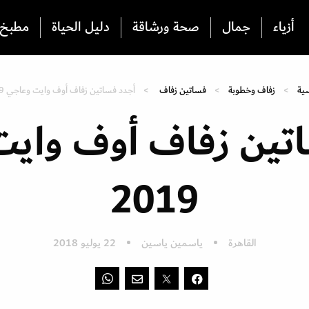
أزياء
جمال
صحة ورشاقة
دليل الحياة
مطبخ
سية
زفاف وخطوبة
فساتين زفاف
أجدد فساتين زفاف أوف وايت وعاجي 2019
تين زفاف أوف واي
2019
القاهرة
ياسمين ياسين
22 يوليو 2018