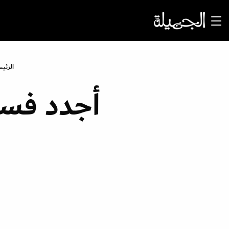
الرئي
أجدد فسا