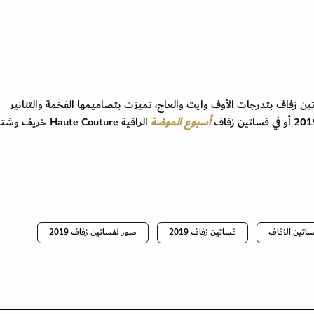
 المصمم اللبناني إيلي صعب Elie Saab فساتين زفاف بتدرجات الأوف وايت والعاج، تميزت بتصاميمها الفخمة والتنانير
أسبوع الموضة
الراقية Haute Couture خريف وش
ساتين الزفاف
فساتين زفاف 2019
صور لفساتين زفاف 2019