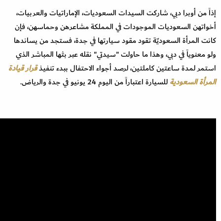
إذاً من أوبرا دبي، شاركت السيدات السعوديات، الإماراتيات والعربيات،
أخواتهن السعوديات الموجودات في المملكة مشاعرهن وحماسهن، فإن
كانت المرأة السعوديّة تقود مقود سيارتها في جدة، فستجد من يساندها
ولو معنوياً في دبي، وهذا ما حاولت "سيدتي" نقله عبر بثها المباشر الذي
استمر لمدة ساعتين كاملتين، لرصد أجواء الاحتفال ببدء تنفيذ
قرار قيادة
المرأة السعودية
للسيارة اعتباراً من اليوم 24 يونيو في جدة والرياض.