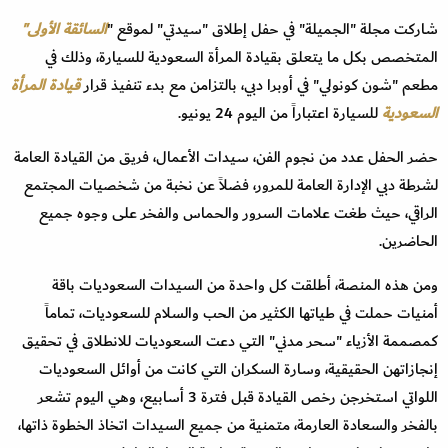
شاركت مجلة "الجميلة" في حفل إطلاق "سيدتي" لموقع "
السائقة الأولى"
المتخصص بكل ما يتعلق بقيادة المرأة السعودية للسيارة، وذلك في
مطعم "شون كونولي" في أوبرا دبي، بالتزامن مع بدء تنفيذ قرار
قيادة المرأة
السعودية
للسيارة اعتباراً من اليوم 24 يونيو.
حضر الحفل عدد من نجوم الفن، سيدات الأعمال، فريق من القيادة العامة
لشرطة دبي الإدارة العامة للمرور، فضلاً عن نخبة من شخصيات المجتمع
الراقي، حيث طغت علامات السرور والحماس والفخر على وجوه جميع
الحاضرين.
ومن هذه المنصة، أطلقت كل واحدة من السيدات السعوديات باقة
أمنيات حملت في طياتها الكثير من الحب والسلام للسعوديات، تماماً
كمصممة الأزياء "سحر مدني" التي دعت السعوديات للانطلاق في تحقيق
إنجازاتهن الحقيقية، وسارة السكران التي كانت من أوائل السعوديات
اللواتي استخرجن رخص القيادة قبل فترة 3 أسابيع، وهي اليوم تشعر
بالفخر والسعادة العارمة، متمنية من جميع السيدات اتخاذ الخطوة ذاتها،