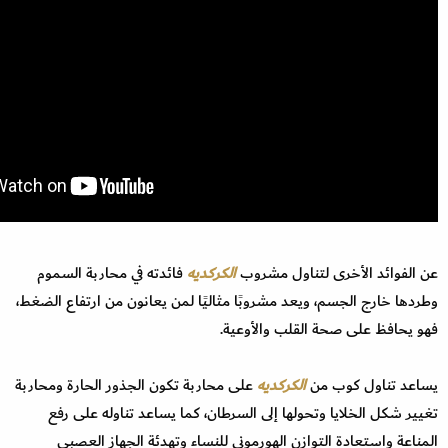
عن الفوائد الأخرى لتناول مشروب
الكركديه
فائدته في محاربة السموم
وطردها خارج الجسم، ويعد مشروبًا مثاليًا لمن يعانون من ارتفاع الضغط،
فهو يحافظ على صحة القلب والأوعية.
يساعد تناول كوب من
الكركديه
على محاربة تكون الجذور الحارة ومحاربة
تغيير شكل الخلايا وتحولها إلى السرطان، كما يساعد تناوله على رفع
المناعة واستعادة التوازن الهورموني للنساء وتهدئة الجهاز العصبي