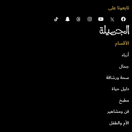
تابعونا على
الأقسام
أزياء
جمال
صحة ورشاقة
دليل حياة
مطبخ
فن ومشاهير
الأم والطفل