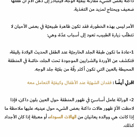
داكنة بعض الشيء مقارنة ببقيّة الوجه، فيتبادر إلى ذهن الأمّ أنّ طفلها
ضعيف ويحتاج لمزيد من التغذية.
الأمر ليس بهذه الخطورة، فقد تكون ظاهرة طبيعيّة في بعض الأحيان لا
تتطلّب زيارة الطبيب، تعود إلى أسباب عدّة، وهي:
1-عادة ما تكون طبقة الجلد الخارجيّة عند الطفل الحديث الولادة رقيقة،
فتكشف عن الأوردة والشرايين الموجودة تحت الجلد، خاصّة في المنطقة
المحيطة بالعين التي تكون أكثر رقّة من بقيّة جلد الوجه.
اقرئي أيضًا :
فقدان الشهيّة عند الأطفال وكيفيّة التعامل معه
2- الوراثة عامل أساسيّ في ظهور المنطقة حول العين بلون داكن، فإذا
لاحظت الأمّ ظهور هالات داكنة بعض الشيء حول عينيه، عليها ملاحظة ما
إذا كانت هي ووالده يعانيان من
الهالات السوداء
، أو معرفة إذا كان الأجداد
كذلك.