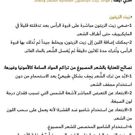
•
زيت الزيتون
1-ضعي زيت الزيتون مباشرة على فروة الرأس بعد تدفئته قليلاً في
المايكرويف حتى أطراف الشعر.
2-يمكنك إضافة اللبن إلى زيت الزيتون، ويخلط جيداً ثم تُدلك بها فروة
الرأس، وتُترك مدة ثلاثين دقيقةً ثم يُغسل الشَّعر بالماء الفاتر.
نصائح للعناية بالشعر المصبوغ من تراكم المواد السامة كالأمونيا وغيرها:
1-لابُد من ترك الشَّعر يَجِف بشكلٍ طبيعيٍّ بعد الاستحمام من دون
استخدام مجفف الشعر.
2-الابتعاد عن التعرض المباشر لأشعة الشمس التي تسبب فقدان درجة
لون الصبغة.
3-الابتعاد عن استخدام شامبو ضد القشرة؛ لأنه يعمل على سحب اللون
من الشعر.
4-استخدام الشامبو المخصص للشعر المصبوغ.
5-وضع الزيوت الطبيعية على الشعر المصبوغ أمرٌ في غاية الأهمية.