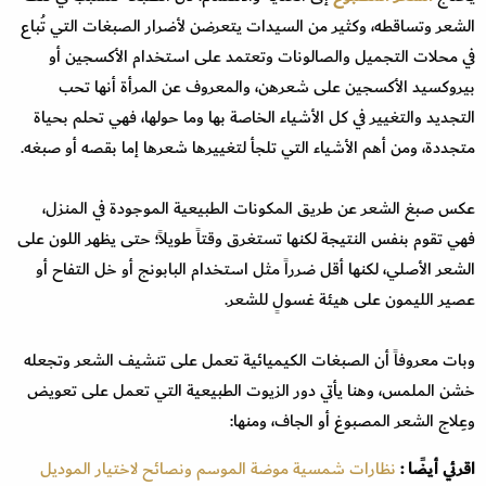
الشعر وتساقطه، وكثير من السيدات يتعرضن لأضرار الصبغات التي تُباع
في محلات التجميل والصالونات وتعتمد على استخدام الأكسجين أو
بيروكسيد الأكسجين على شعرهن، والمعروف عن المرأة أنها تحب
التجديد والتغيير في كل الأشياء الخاصة بها وما حولها، فهي تحلم بحياة
متجددة، ومن أهم الأشياء التي تلجأ لتغييرها شعرها إما بقصه أو صبغه.
عكس صبغ الشعر عن طريق المكونات الطبيعية الموجودة في المنزل،
فهي تقوم بنفس النتيجة لكنها تستغرق وقتاً طويلاً؛ حتى يظهر اللون على
الشعر الأصلي، لكنها أقل ضرراً مثل استخدام البابونج أو خل التفاح أو
عصير الليمون على هيئة غسولٍ للشعر.
وبات معروفاً أن الصبغات الكيميائية تعمل على تنشيف الشعر وتجعله
خشن الملمس، وهنا يأتي دور الزيوت الطبيعية التي تعمل على تعويض
وعِلاج الشعر المصبوغ أو الجاف، ومنها:
اقرئي أيضًا :
نظارات شمسية موضة الموسم ونصائح لاختيار الموديل