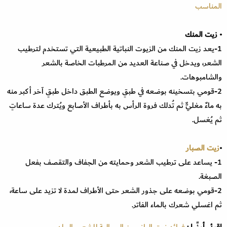
المناسب
• زيت المنك
1-يعد زيت المنك من الزيوت النباتية الطبيعية التي تستخدم لترطيب
الشعر، ويدخل في صناعة العديد من المرطبات الخاصة بالشعر
والشامبوهات.
2-قومي بتسخينه بوضعه في طبقٍ ويوضع الطبق داخل طبقٍ آخر أكبر منه
به ماءٌ مغليٌّ ثم تُدلك فروة الرأس به بأطراف الأصابع ويُترك عدة ساعاتٍ
ثم يُغسل.
•
زيت الصبار
1- يساعد على ترطيب الشعر وحمايته من الجفاف والتقصف بفعل
الصبغة.
2-قومي بوضعه على جذور الشعر حتى الأطراف لمدة لا تزيد على ساعة،
ثم اغسلي شعرك بالماء الفاتر.
اقرئي أيضًا :
فوائد زيت اليانسون الجمالية للشعر والجلد