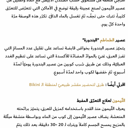
امزجي ملعقة من مسحوق خشب الصندل الأبيض مع الماء والقليل من
عصير اللّيمون لصنع عجينة رقيقة توضع في الأماكن التي تتعرّض للتعرّق
كثيراً، تترك حتى تجفّ، ثمّ تغسل بالماء الدافئ. تكرّر هذه الوصفة مرّة
واحدة كلّ يوم.
عصير
الطماطم
"البندورة"
يتميّز عصير البندورة بخواصّ قابضة تساعد على تقليل عدد المسامّ التي
تفرز العرق، غنيّ بالموادّ المضادّة للأكسدة التي تساعد على تنظيم الغدد
العرقيّة، وذلك عن طريق شرب كوبين من عصير البندورة يوميّاً لمدّة
أسبوع، ثمّ خفضها لكوب واحد لمدّة أسبوع.
اقرئي أيضًا :
طرق لتحضير مقشر طبيعيّ لمنطقة الـ Bikini
اللّيمون
لعلاج التعرّق المفرط
يعرف اللّيمون منذ القدم باستخدامه كمزيل للعرق، يتميّز برائحته
المنعشة. يضاف عصير اللّيمون إلى كوب من الماء، وبواسطة منشفة مبلّلة
بالمزيج يمسح الجسم كاملاً ويترك لـ 20 -30 دقيقة، بعد ذلك يتمّ