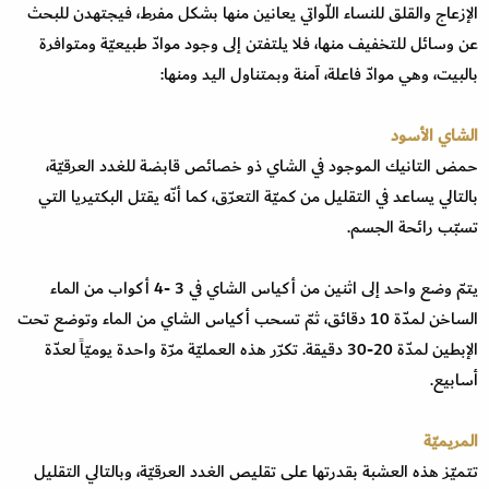
الإزعاج والقلق للنساء اللّواتي يعانين منها بشكل مفرط، فيجتهدن للبحث
عن وسائل للتخفيف منها، فلا يلتفتن إلى وجود موادّ طبيعيّة ومتوافرة
بالبيت، وهي موادّ فاعلة، آمنة وبمتناول اليد ومنها:
الشاي الأسود
حمض التانيك الموجود في الشاي ذو خصائص قابضة للغدد العرقيّة،
بالتالي يساعد في التقليل من كميّة التعرّق، كما أنّه يقتل البكتيريا التي
تسبّب رائحة الجسم.
يتمّ وضع واحد إلى اثنين من أكياس الشاي في 3 -4 أكواب من الماء
الساخن لمدّة 10 دقائق، ثمّ تسحب أكياس الشاي من الماء وتوضع تحت
الإبطين لمدّة 20-30 دقيقة. تكرّر هذه العمليّة مرّة واحدة يوميّاً لعدّة
أسابيع.
المريميّة
تتميّز هذه العشبة بقدرتها على تقليص الغدد العرقيّة، وبالتالي التقليل