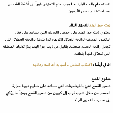
الاستحمام بالماء البارد. هنا يجب عدم التعرّض فوراً إلى أشعّة الشمس
بعد استخدام عصير اللّيمون.
زيت جوز الهند
للتعرّق الزائد
يحتوي زيت جوز الهند على حمض اللوريك الذي يساعد على قتل
البكتيريا المسبّبة لرائحة التعرّق الكريهة، كما يتميّز برائحته العطريّة التي
تجعل رائحة الجسم منعشة. بقليل من زيت جوز الهند يتمّ تدليك المنطقة
التي تتعرّق كثيراً بلطف.
اقرئي أيضًا :
اكتئاب الحامل .. أسبابه، أعراضه وعلاجه
منقوع القمح
عصير القمح غنيّ بالفيتامينات التي تساعد على تنظيم درجة حرارة
الجسم، من خلال شرب كوب إلى كوبين من عصير القمح يوميّاً، ما يؤدّي
إلى تخفيف التعرّق الزائد.