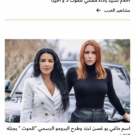
أحلام تشيد بأداء ممثلي للموت 3 و أخيرا
مشاهير العرب
اسم ماغي بو غصن ترند وطرح البرومو الرسمي "للموت " بجزئه