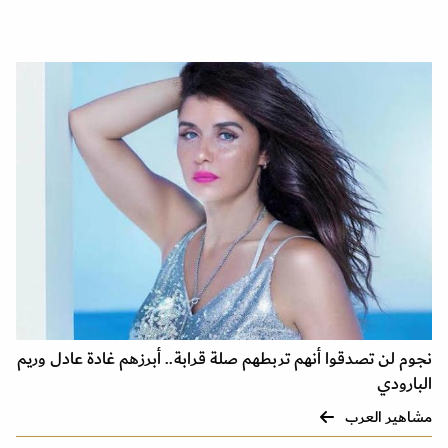
نجوم لن تصدقوا أنهم تربطهم صلة قرابة.. أبرزهم غادة عادل وريم
البارودي
مشاهير العرب