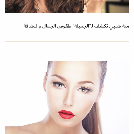
منة شلبي تكشف لـ"الجميلة" طقوس الجمال والرشاقة