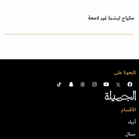
مكياج لبشرة غير لامعة
تابعونا على
الأقسام
أزياء
جمال