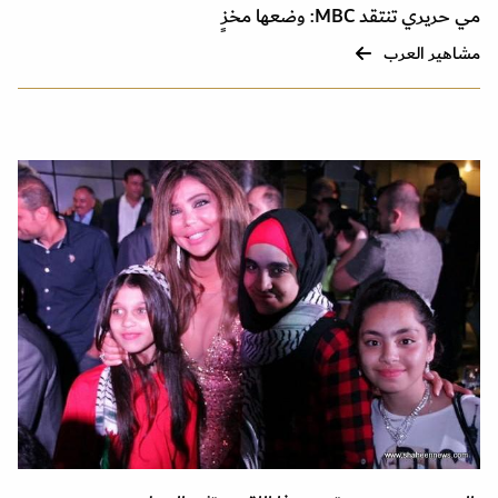
مي حريري تنتقد MBC: وضعها مخزٍ
مشاهير العرب