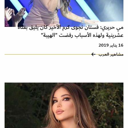
مي حريري: فستان نجوى كرم الأخير كان يليق بفتاة
عشرينية ولهذه الأسباب رفضت "الهيبة"
16 يناير 2019
مشاهير العرب