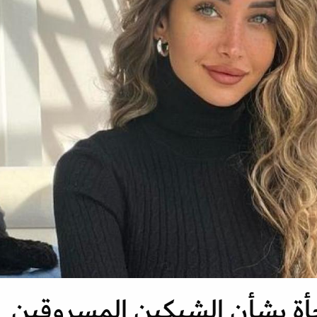
جأة بشأن الشيكين المسروقين