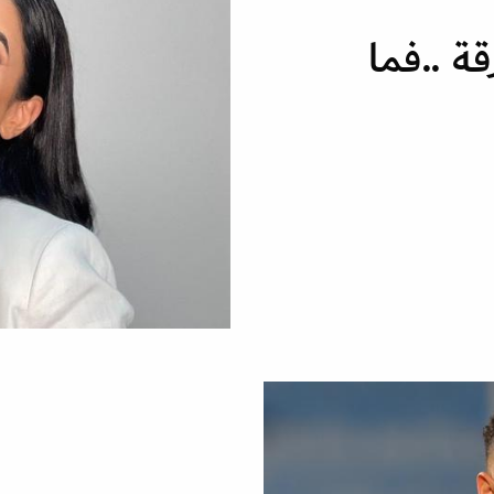
 ..فما