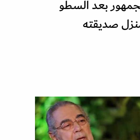
لجمهور بعد السطو
نزل صديقته