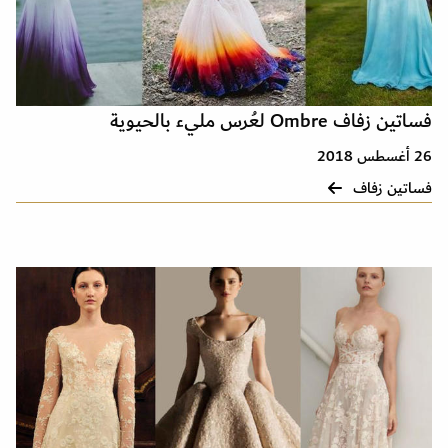
فساتين زفاف Ombre لعُرس مليء بالحيوية
26 أغسطس 2018
فساتين زفاف