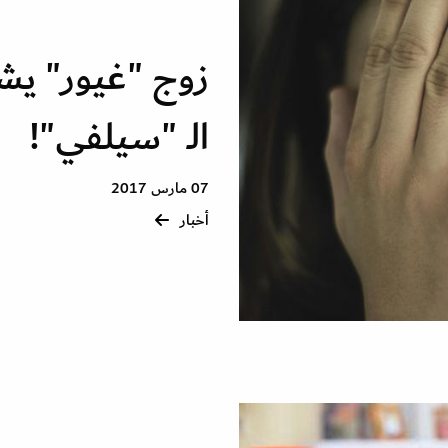
زوج "غيور" يش
الـ "سيلفي"!
07 مارس 2017
أخبار