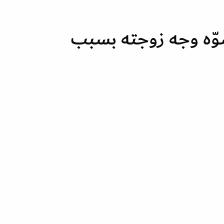
وّه وجه زوجته بسبب