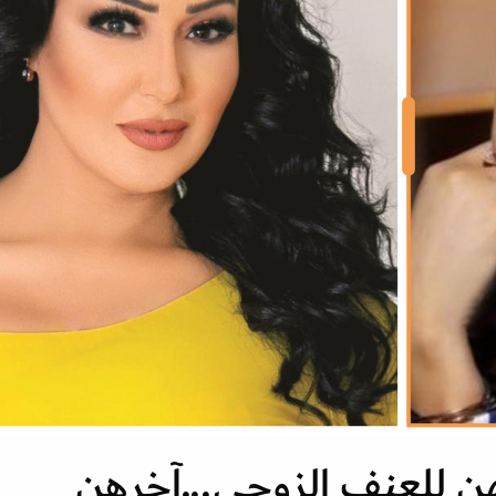
ن للعنف الزوجي...آخرهن