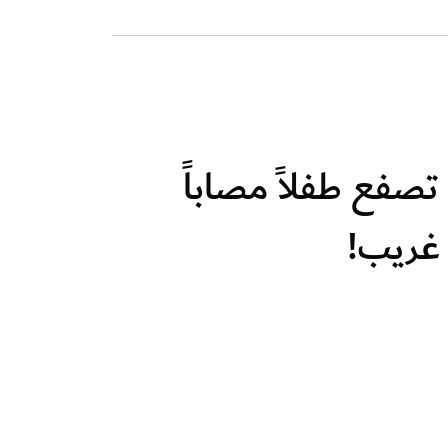
تصفع طفلاً مصاباً
غريب!