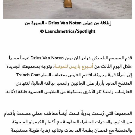
إطلالة من عرض Dries Van Noten - الصورة من
Launchmetrics/Spotlight ©
قدم المصمم البلجيكي درايز فان نوتن Dries Van Noten عرضاً مميزاً
خلال اليوم الثالث من
أسبوع باريس للموضة
، وتوجه بمجموعته الجديدة
إلى امرأة قوية وجريئة، افتتح العرض بمعطف المطر Trench Coat
المنتفخ المزود بأزرار على الجانيبن والمميز بياقته العالية، لتتهادى
العارضات واحدة تلو الأخرى بتشكيلة من الملابس العصرية فائقة الأناقة.
المجموعة التي رُسمت يدوياً، ضمت أيضاً معاطف جملي مصممة بأكمام
من الدنيم، والسترات الصفراء المنفوخة مع أكمام الكيمونو المنحوتة
والمنسقة مع قمصان بطبعة المربعات وتنانير زهرية طويلة مستقيمة