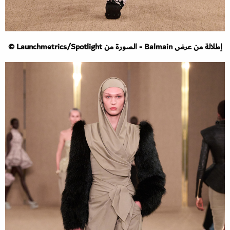
إطلالة من عرض Balmain - الصورة من Launchmetrics/Spotlight ©