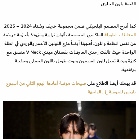
القصة بلون الحلوى.
كما أدرج المصمم البلجيكي ضمن مجموعة خريف وشتاء 2024 – 2025
المعاطف الطويلة
الماكسي المصممة بألوان ترابية ومزودة بأحزمة عريضة
من نفس الخامة واللون، أعجبنا أيضاً مزج اللونين الأحمر والوردي في الطلة
الواحدة حيث تألقت إحدى العارضات بفستان ميدي V Neck منسق مع
كنزة وردية تميل للون السيمون وبوت طويل باللون الجملي وحقيبة
برغندية.
قد يهمك أيضاً الاطلاع على
صيحات موضة أعادها اليوم الثاني من أسبوع
باريس للموضة إلى الواجهة