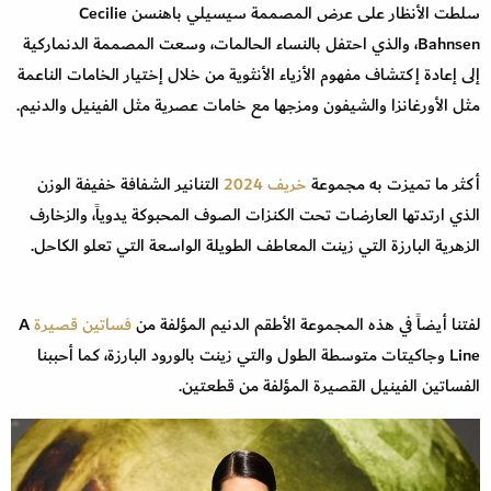
سلطت الأنظار على عرض المصممة سيسيلي باهنسن Cecilie
Bahnsen، والذي احتفل بالنساء الحالمات، وسعت المصممة الدنماركية
إلى إعادة إكتشاف مفهوم الأزياء الأنثوية من خلال إختيار الخامات الناعمة
مثل الأورغانزا والشيفون ومزجها مع خامات عصرية مثل الفينيل والدنيم.
أكثر ما تميزت به مجموعة
خريف 2024
التنانير الشفافة خفيفة الوزن
الذي ارتدتها العارضات تحت الكنزات الصوف المحبوكة يدوياً، والزخارف
الزهرية البارزة التي زينت المعاطف الطويلة الواسعة التي تعلو الكاحل.
لفتنا أيضاً في هذه المجموعة الأطقم الدنيم المؤلفة من
فساتين قصيرة
A
Line وجاكيتات متوسطة الطول والتي زينت بالورود البارزة، كما أحببنا
الفساتين الفينيل القصيرة المؤلفة من قطعتين.