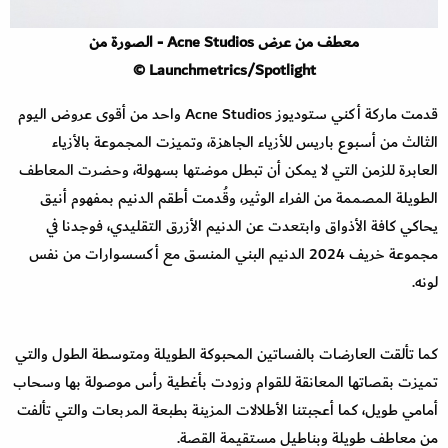
معطف من عرض Acne Studios - الصورة من
Launchmetrics/Spotlight ©
قدمت ماركة أكني ستوديوز Acne Studios واحد من أقوى عروض اليوم
الثالث من أسبوع باريس للأزياء الجاهزة، وتميزت المجموعة بالأزياء
العابرة للزمن التي لا يمكن أن تبطل موضتها بسهولة، وحضرت المعاطف
الطويلة المصممة من الفراء الوثير، وقُدمت أطقم الدنيم بمفهوم أنيق
يحاكي كافة الأذواق وابتعدت عن الدنيم الأزرق التقليدي، فوجدنا في
مجموعة خريف 2024 الدنيم البني المنسق مع أكسسوارات من نفس
لونه.
كما تألقت العارضات بالفساتين المحبوكة الطويلة ومتوسطة الطول والتي
تميزت بقصاتها المعانقة للقوام وزودت بأغطية رأس موصولة بها وسحاب
أمامي طويل، كما أعجبتنا الأطلالات المزينة بطبعة المربعات والتي تألفت
من معاطف طويلة وبناطيل مستقيمة القصة.