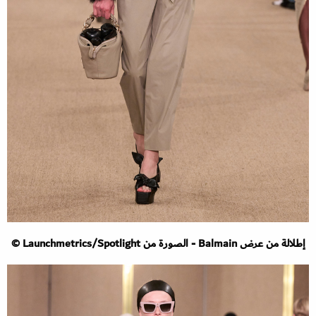
إطلالة من عرض Balmain - الصورة من Launchmetrics/Spotlight ©