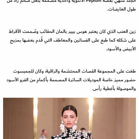
الجلد تنتهي بقصة Peplum الأنثوية وأحذية مصممة بنعل ضخم زاد من
طول العارضات.
زين العنب الذي كان يعتبر هوس بيير بالمان الحقائب وصُممت الأقراط
على شكله كما طبع على الفساتين والمعاطف التي قُدم بعضها بمزيج
الأبيض والأسود.
طغت على المجموعة القصات المحتشمة والراقية، وكان للجمبسوت
حضور مميز خاصة الموديلات الساترة المصممة بأكمام من الفرو الأسود
والموصولة بأغطية رأس.