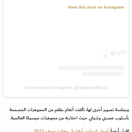
View this post on Instagram
A post shared by Angham (@anghamofficial)
وبجلسة تصوير أخرى لها، تألقت أنغام بطقم من المجوهرات المصممة
بأسلوب عصري وشبابي حيث اختارته من مجوهرات ميسيكا العالمية.
اقرئي أيضاً:
أجمل فساتين أنغام في حفلات صيف 2023