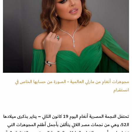
مجوهرات أنغام من مارلي العالمية - الصورة من حسابها الخاص في
انستقرام
تحتفل النجمة المصرية أنغام اليوم 19 كانون الثاني – يناير بذكرى ميلادها
الـ52، وهي من نجمات مصر اللاتي يتألقن بأجمل أطقم المجوهرات التي