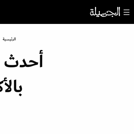
الرئيسية
أحدث م
بالأك