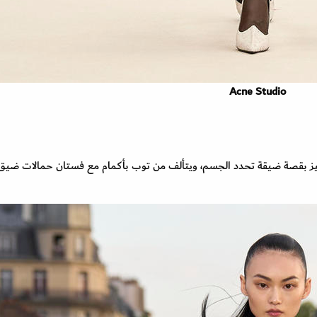
Acne Studio
ذا الفستان الوردي الناعم من ماركة Alaia، وتميز بقصة ضيقة تحدد الجسم، ويتألف من توب بأكمام مع فستان حمالات