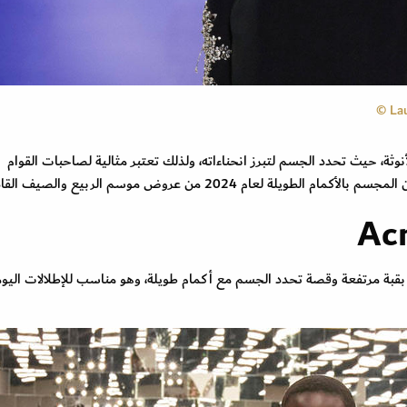
الفساتين المجسمة المعروفة باسم Bodycon بالأنوثة، حيث تحدد الجسم لتبرز انحناءاته، ولذلك تعتبر مثالية لصاحبات القوام
م 2024 من عروض موسم الربيع والصيف القادم.
قبة مرتفعة وقصة تحدد الجسم مع أكمام طويلة، وهو مناسب للإطلالات اليوم