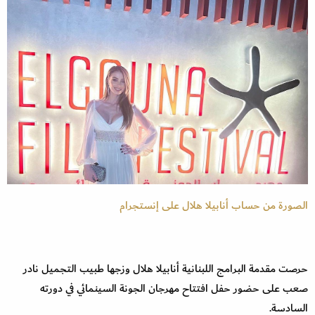
الصورة من حساب أنابيلا هلال على إنستجرام
حرصت مقدمة البرامج اللبنانية أنابيلا هلال وزجها طبيب التجميل نادر
صعب على حضور حفل افتتاح مهرجان الجونة السينمائي في دورته
السادسة.