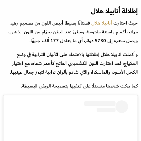
إطلالة أنابيلا هلال
حيث اختارت
أنابيلا هلال
فستانًا بسيطًا أبيض اللون من تصميم زهير
مراد، بأكمام واسعة مفتوحة، ومطرز عند البطن بحزام من اللون الذهبي،
ويصل سعره إلى 5730 دولار، أي ما يعادل 177 ألف جنيهًا.
وأكملت انابيلا هلال إطلالتها بالاعتماد على الألوان الترابية في وضع
المكياج، فقد اختارت اللون الكشميري الفاتح كأحمر شفاه، مع اختيار
الكحل الأسود، والماسكرا، والآي شادو بألوان ترابية لتبرز جمال عينيها.
كما تركت شعرها منسدلًا على كتفيها بتسريحة الويفي البسيطة.