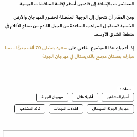
المحاضرات بالإضافة إلى قاعتين أصغر لإقامة المناقشات اليومية.
ومن المقرر أن تتحول إلى الوجهة المفضلة لحضور المهرجان والأرض
الخصبة لاستقبال المواهب الصاعدة من الجيل القادم من صناع الأفلام في
منطقة الشرق الأوسط.
إذا أعجبكِ هذا الموضوع اطلعي على
سعره يتخطى 70 ألف جنيهًا .. صبا
مبارك بفستان مرصع بالكريستال في مهرجان الجونة
سمات :
أخبار المشاهير
أنابيلا هلال
مهرجان الجونة
مهرجان الجونة السينمائي
اطلالات النجمات
ترند المشاهير