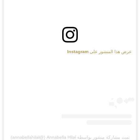
عرض هذا المنشور على Instagram
تمت مشاركة منشور بواسطة ‏‎Annabella Hilal‎‏ (@‏‎annabellahilal‎‏)