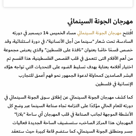
مهرجان الجونة السينمائي
افُتتح
مهرجان الجونة السينمائي
مساء الخميس 14 ديسمبر في دورته
السادسة، تحت شعار "سينما من أجل الأنسانية"، في دورة استثنائية، وقد
خصص قسمًا خاصًا بعنوان "نافذة على فلسطين" والذي يعرض مجموعة
من أهم الأفلام التى تتعمق في قلب القصص الفلسطينية، هذا القسم تم
اختيار أفلامه بعناية بهدف تسليط الضوء على التحديات التي تواجه هؤلاء
البشر الصامدين كمحاولة لدعوة الجمهور نحو فهم أعمق للتجارب
الإنسانية في فلسطين.
كما كشف مهرجان الجونة السينمائي عن إطلاق سوق الجونة السينمائي في
دورته للعام الحالي مؤكدًا على التزامه تجاه صناعة السينما عبر وضع كل
الأنشطة الموجهة لجانب الصناعة في قلب المهرجان أي ساحة "بلازا"
المهرجان، هذا المركز الصاخب، ستسضيف الساحة الجديدة فعاليات
جسر ومنطلق الجونة السينمائي، كما ستضم قاعة كبيرة حيث ستعقد