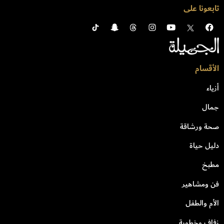
تابعونا على
الأقسام
أزياء
جمال
صحة ورشاقة
دليل حياة
مطبخ
فن ومشاهير
الأم والطفل
زفاف وخطوبة