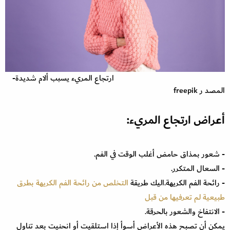
ارتجاع المريء يسبب ألام شديدة-
المصد ر freepik
أعراض ارتجاع المريء:
- شعور بمذاق حامض أغلب الوقت في الفم.
- السعال المتكرر.
- رائحة الفم الكريهة.اليك طريقة
التخلص من رائحة الفم الكريهة بطرق
طبيعية لم تعرفيها من قبل
- الانتفاخ والشعور بالحرقة.
يمكن أن تصبح هذه الأعراض أسوأ إذا استلقيت أو انحنيت بعد تناول