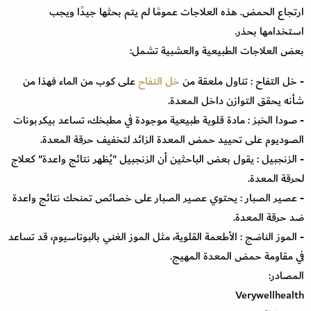
ارتجاع الحمض. هذه العلاجات عمومًا لم يتم بحثها جيدًا ويجب
استخدامها بحذر.
بعض العلاجات الطبيعية والعشبية تشمل:
- خل التفاح : تناول ملعقة من
خل التفاح
على كوب من الماء فهذا من
شأنه يحقق التوازن داخل المعدة.
- صودا الخبز : مادة قلوية طبيعية موجودة في مطبخك، تساعد بيكربونات
الصوديوم على تحييد حمض المعدة الزائد لتخفيف حرقة المعدة.
- الزنجبيل : يقول بعض الباحثين أن الزنجبيل "يُظهر نتائج واعدة" كعلاج
لحرقة المعدة.
- عصير الصبار : يحتوي عصير الصبار على خصائص تمنحك نتائج واعدة
ضد حرقة المعدة.
- الموز الناضج : الأطعمة القلوية، مثل الموز الغني بالبوتاسيوم، قد تساعد
في مقاومة حمض المعدة المهيج.
المصادر:
Verywellhealth