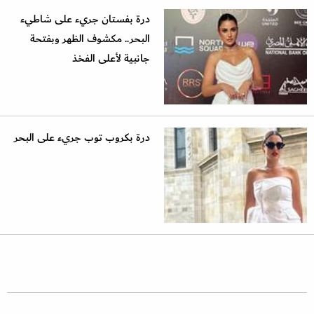
درة بفستان جريء على شاطيء
البحر.. مكشوف الظهر وبفتحة
جانبية لأعلى الفخذ
درة بكروب توب جريء على البحر