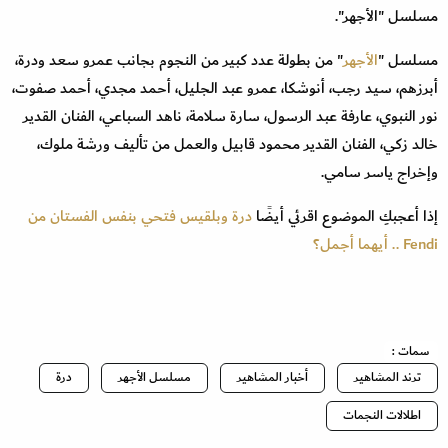
مسلسل "الأجهر".
مسلسل "
الأجهر
" من بطولة عدد كبير من النجوم بجانب عمرو سعد ودرة،
أبرزهم، سيد رجب، أنوشكا، عمرو عبد الجليل، أحمد مجدي، أحمد صفوت،
نور النبوي، عارفة عبد الرسول، سارة سلامة، ناهد السباعي، الفنان القدير
خالد زكي، الفنان القدير محمود قابيل والعمل من تأليف ورشة ملوك،
وإخراج ياسر سامي.
إذا أعجبكِ الموضوع اقرئي أيضًا
درة وبلقيس فتحي بنفس الفستان من
Fendi .. أيهما أجمل؟
سمات :
ترند المشاهير
أخبار المشاهير
مسلسل الأجهر
درة
اطلالات النجمات