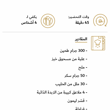
وقت التحضير:
يكفي J
45 دقيقة
4 أشخاص
المقادير
- 300 جرام طحين
- علبة من مسحوق خبز
- ملح
- 50 جرام سكر
- 30 ملل من الحليب
- 4 ملاعق كبيرة من الزبدة الذائبة
- قشر ليمون
- فراولة