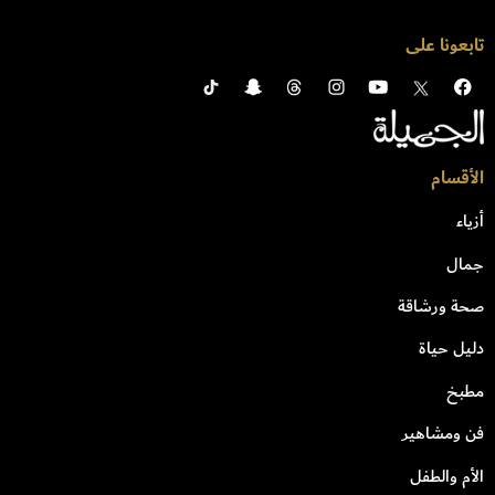
تابعونا على
الأقسام
أزياء
جمال
صحة ورشاقة
دليل حياة
مطبخ
فن ومشاهير
الأم والطفل