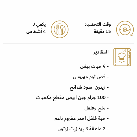
وقت التحضير:
يكفي J
15 دقيقة
4 أشخاص
المقادير
- 4 حبات بيض
- فص ثوم مهروس
- زيتون اسود شرائح
- 100 جرام جبن ابيض مقطع مكعبات
- ملح وفلفل
- حبة فلفل احمر مفروم ناعم
- 2 ملعقة كبيرة زيت زيتون