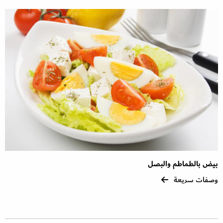
بيض بالطماطم والبصل
وصفات سريعة