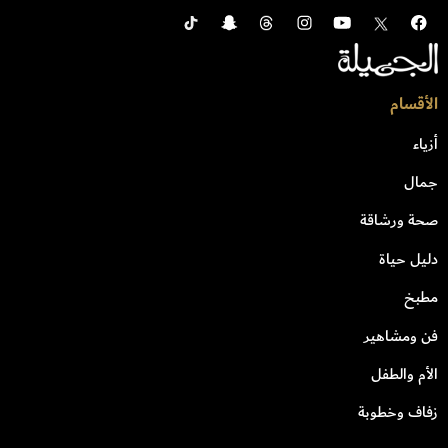
الأقسام
أزياء
جمال
صحة ورشاقة
دليل حياة
مطبخ
فن ومشاهير
الأم والطفل
زفاف وخطوبة