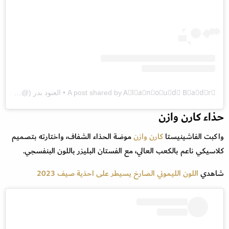
A post shared by A⃨l⃨a⃨n⃨o⃨u⃨d⃨ B⃨a⃨d⃨r⃨ • العنود بدر (@fozaza)
حذاء كارن وازن
واكبت الفاشينيستا
كارن وازن
موضة الحذاء الشفاف، واختارته بتصميم
كلاسيكي ناعم بالكعب العالي، مع الفستان البليزر باللون البنفسجي.
شاهدي
اللون الليموني الصارخ يسيطر على احذية صيف 2023