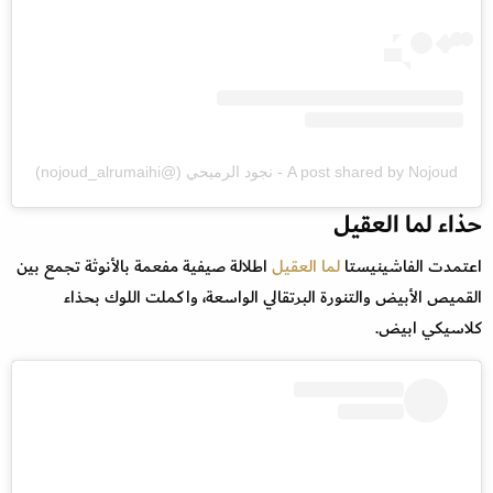
A post shared by Nojoud - نجود الرميحي (@nojoud_alrumaihi)
حذاء لما العقيل
اعتمدت الفاشينيستا
لما العقيل
اطلالة صيفية مفعمة بالأنوثة تجمع بين
القميص الأبيض والتنورة البرتقالي الواسعة، واكملت اللوك بحذاء
كلاسيكي ابيض.