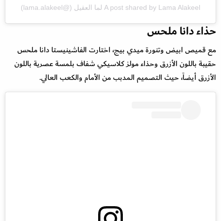
A post shared by Lama Alakeel لما العقيل (@lama.alakeel)
حذاء دانا ملحس
مع قميص ابيض وتنورة ميدي بيج، اختارت الفاشينيستا دانا ملحس
حقيبة باللون الأزرق وحذاء مولز كلاسيكي شفاف بلمسة عصرية باللون
الأزرق أيضاً، حيث التصميم المدبب من الأمام والكعب العالي.