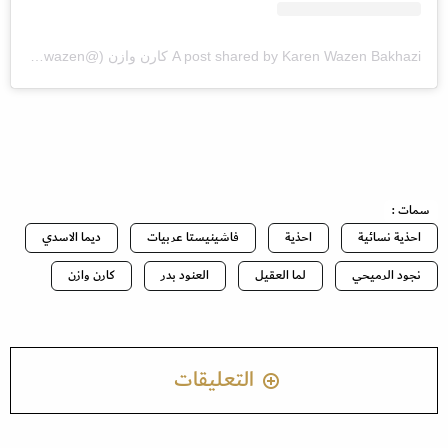
A post shared by Karen Wazen Bakhazi كارن وازن (@karenwazen)
سمات :
احذية نسائية
احذية
فاشينيستا عربيات
ديما الاسدي
نجود الرميحي
لما العقيل
العنود بدر
كارن وازن
التعليقات