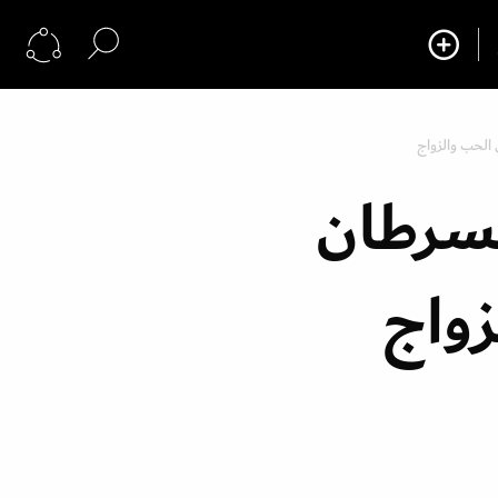
 الحب والزواج
لسرطان
زواج