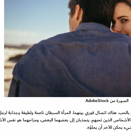
الصورة من AdobeStock
ر بالحب. هناك اتصال فوري بينهما. المرأة السرطان ناعمة ولطيفة وجذابة لرجل
 الأشخاص الذين تحبهم. ينجذبان إلى بعضهما البعض، ومزاجهما هو نفس الأش
شيء يمكن للآخر أن يملؤه.