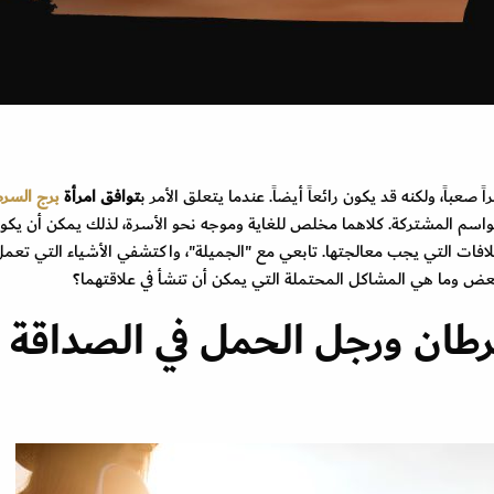
ً صعباً، ولكنه قد يكون رائعاً أيضاً. عندما يتعلق الأمر ب
توافق امرأة
برج السر
القواسم المشتركة. كلاهما مخلص للغاية وموجه نحو الأسرة، لذلك يمكن أن يكو
ختلافات التي يجب معالجتها. تابعي مع "الجميلة"، واكتشفي الأشياء التي تعم
لبعض وما هي المشاكل المحتملة التي يمكن أن تنشأ في علاقتهما؟
رطان ورجل الحمل في الصداقة