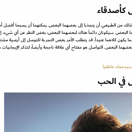
ل كأصدقاء
 لذلك من الطبيعي أن ينجذبا إلى بعضهما البعض. يمكنهما أن يصبحا أفضل أص
ا البعض. سيكونان دائماً هناك لبعضهما البعض، بغض النظر عن أي شيء. إن
ا يكون كلاهما عنيداً. قد يتطلب الأمر بعض التجربة للتوصل إلى أرضية مشتر
بعضهما البعض. التواصل هو مفتاح أي علاقة ناجحة وأيضاً، لتذكر الإيجابيات 
سيدعمك عاطفياً
 في الحب