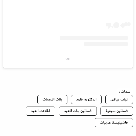
on
سمات :
زينب فياض
الدكتورة خلود
بنات النجمات
فساتين صيفية
فساتين بنات للعيد
اطلالات العيد
فاشينيستا عربيات