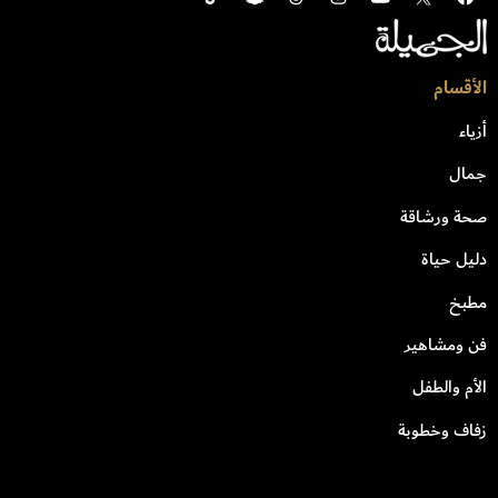
الأقسام
أزياء
جمال
صحة ورشاقة
دليل حياة
مطبخ
فن ومشاهير
الأم والطفل
زفاف وخطوبة