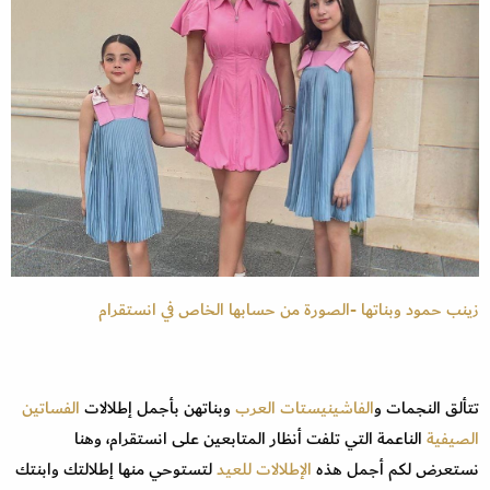
زينب حمود وبناتها -الصورة من حسابها الخاص في انستقرام
تتألق النجمات و
الفاشينيستات العرب
وبناتهن بأجمل إطلالات
الفساتين
الصيفية
الناعمة التي تلفت أنظار المتابعين على انستقرام، وهنا
نستعرض لكم أجمل هذه
الإطلالات للعيد
لتستوحي منها إطلالتك وابنتك