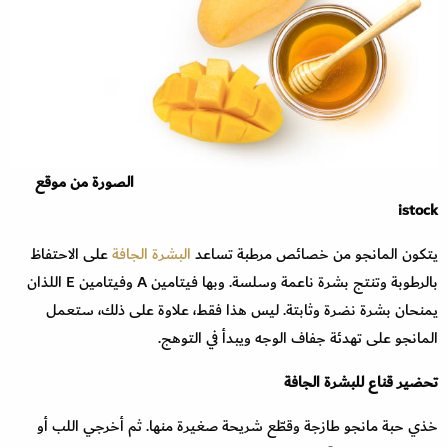
الصورة من موقع
istock
يتكون المانجو من خصائص مرطبة تساعد
البشرة الجافة
على الاحتفاظ
بالرطوبة وتنتج بشرة ناعمة وسلسة. وبها فيتامين A وفيتامين E اللذان
يمنحان بشرة نضرة وثابتة. ليس هذا فقط، علاوة على ذلك، ستعمل
المانجو على تهدئة جفاف الوجه ويبدأ في التوهج.
تحضير قناع للبشرة الجافة
خذي حبة مانجو طازجة وقطّع شريحة صغيرة منها. ثم أخرجي اللب أو