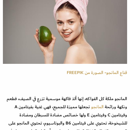
قناع المانجو- الصورة من FREEPIK
المانجو ملكة كل الفواكه، إنها ألذ فاكهة موسمية تزرع في الصيف، فطعم
ونكهة ورائحة
المانجو
تجعلها مميزة للجميع، فهي غنية بفيتامين A
وفيتامين C وفيتامين E ولها خصائص مضادة للسرطان ومضادة
للشيخوخة، تحتوي على فيتامين B6 والبوتاسيوم، تحتوي المانجو على