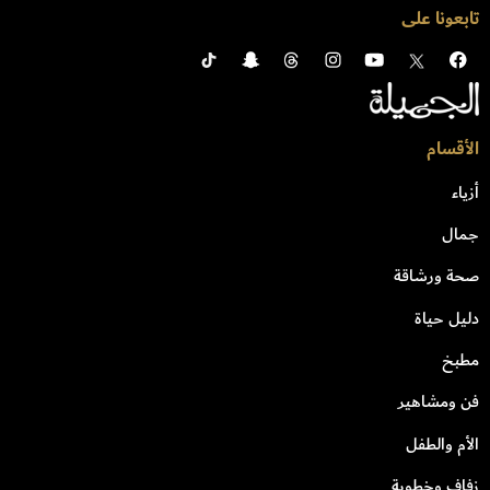
تابعونا على
الأقسام
أزياء
جمال
صحة ورشاقة
دليل حياة
مطبخ
فن ومشاهير
الأم والطفل
زفاف وخطوبة