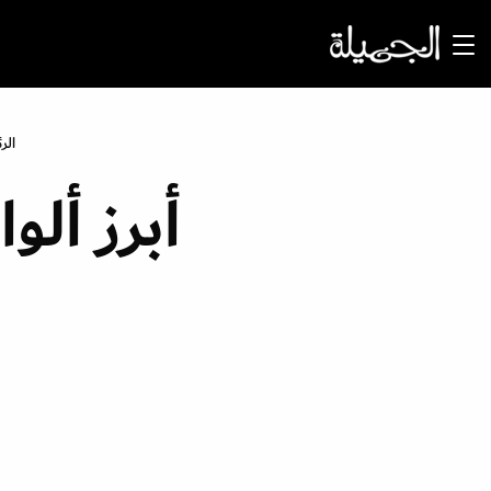
الر
أبرز أل