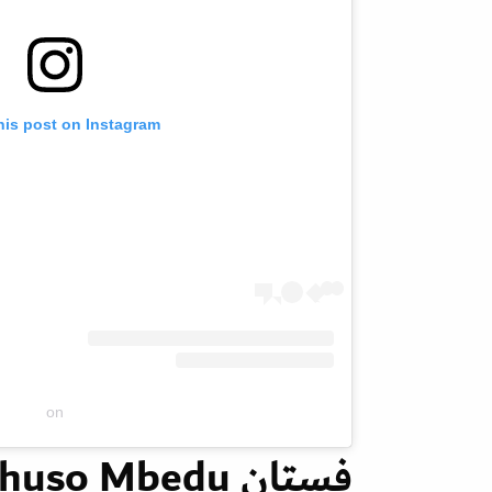
his post on Instagram
on
فستان Thuso Mbedu