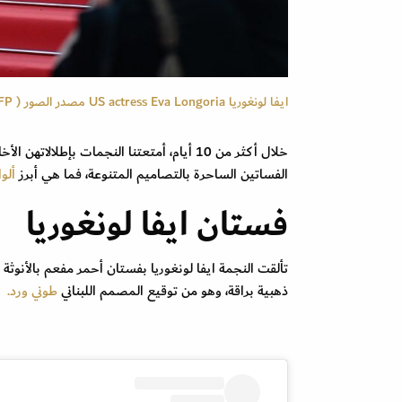
ايفا لونغوريا US actress Eva Longoria مصدر الصور ( Patricia DE MELO MOREIRA / AFP)
خلال أكثر من 10 أيام، أمتعتنا النجمات بإطلالاتهن الأخاذة على سجادة
الفساتين الساحرة بالتصاميم المتنوعة، فما هي أبرز
ألو
فستان ايفا لونغوريا
تألقت النجمة ايفا لونغوريا بفستان أحمر مفعم بالأنو
ذهبية براقة، وهو من توقيع المصمم اللبناني
طوني ورد.