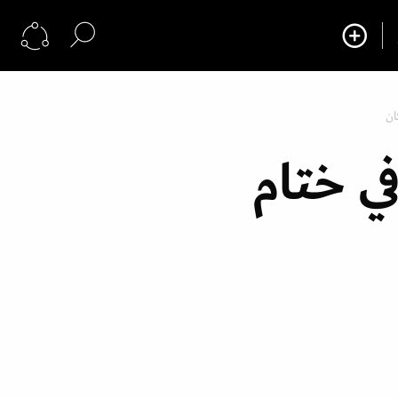
ان
ي ختام