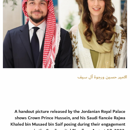
الامير حسين ورجوة آل سيف
A handout picture released by the Jordanian Royal Palace
shows Crown Prince Hussein, and his Saudi fiancée Rajwa
Khaled bin Musaed bin Saif posing during their engagement