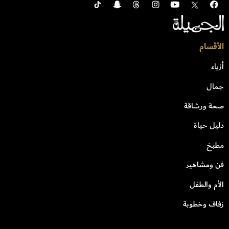
الأقسام
أزياء
جمال
صحة ورشاقة
دليل حياة
مطبخ
فن ومشاهير
الأم والطفل
زفاف وخطوبة