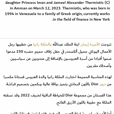
daughter Princess Iman and Jameel Alexander Thermiotis (C)
in Amman on March 12, 2023. Thermiotis, who was born in
1994 in Venezuela to a family of Greek origin, currently works
in the field of finance in New York.
تزوجت
الأميرة إيمان
ابنة الملك عبدالله
والملكة رانيا
من خطيبها رجل
الأعمال اليوناني جميل ألكسندر في حفل زفاف حميم حضره 150 مدعوا
ضموا أفرادا من أسرة العروسين بالإضافة إلى مندوبين عن سياسيين
وأصدقاء مقربين.
لهذه المناسبة الحميمة اختارت الملكة رانيا والدة العروس فستانا مكسرا
من
ديور
Dior باللون الرمادي يتميز بياقة عالية وبكمين بتصميم فراشة.
هذا الفستان من مجموعة Dior للخياطة الراقية لخريف 2022 وقد نسقته
الملكة مع حقيبة باللون الأزرق الفاتح.
أما الأميرة سلمى شقيقة العروس الصغرى فقد ارتدت فستانا باللون