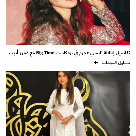
تفاصيل إطلالة نانسي عجرم في بودكاست Big Time مع عمرو أديب
ستايل النجمات