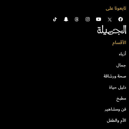
تابعونا على
الأقسام
أزياء
جمال
صحة ورشاقة
دليل حياة
مطبخ
فن ومشاهير
الأم والطفل