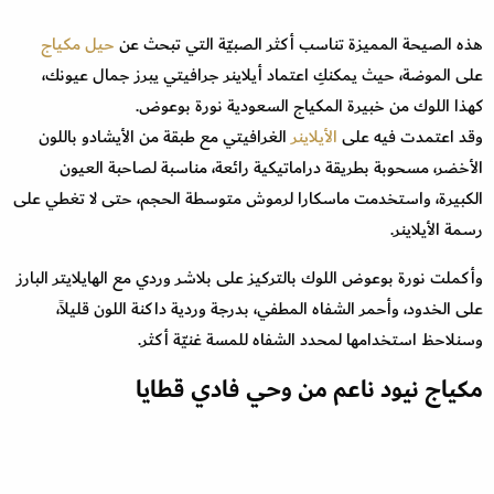
هذه الصيحة المميزة تناسب أكثر الصبيّة التي تبحث عن
حيل مكياج
على الموضة، حيث يمكنكِ اعتماد أيلاينر جرافيتي يبرز جمال عيونك،
كهذا اللوك من خبيرة المكياج السعودية نورة بوعوض.
وقد اعتمدت فيه على
الأيلاينر
الغرافيتي مع طبقة من الأيشادو باللون
الأخضر، مسحوبة بطريقة دراماتيكية رائعة، مناسبة لصاحبة العيون
الكبيرة، واستخدمت ماسكارا لرموش متوسطة الحجم، حتى لا تغطي على
رسمة الأيلاينر.
وأكملت نورة بوعوض اللوك بالتركيز على بلاشر وردي مع الهايلايتر البارز
على الخدود، وأحمر الشفاه المطفي، بدرجة وردية داكنة اللون قليلاً،
وسنلاحظ استخدامها لمحدد الشفاه للمسة غنيّة أكثر.
مكياج نيود ناعم من وحي فادي قطايا