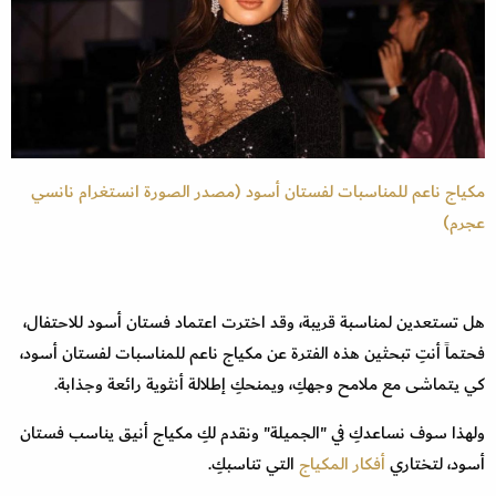
مكياج ناعم للمناسبات لفستان أسود (مصدر الصورة انستغرام نانسي
عجرم)
هل تستعدين لمناسبة قريبة، وقد اخترت اعتماد فستان أسود للاحتفال،
فحتماً أنتِ تبحثين هذه الفترة عن مكياج ناعم للمناسبات لفستان أسود،
كي يتماشى مع ملامح وجهكِ، ويمنحكِ إطلالة أنثوية رائعة وجذابة.
ولهذا سوف نساعدكِ في "الجميلة" ونقدم لكِ مكياج أنيق يناسب فستان
أسود، لتختاري
أفكار المكياج
التي تناسبكِ.