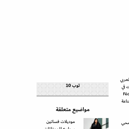
ء العربي
توب 10
، وذلك في
Fédération de laH
ناعة
مواضيع متعلقة
موديلات فساتين
تت محي
سواريه للممتلئات