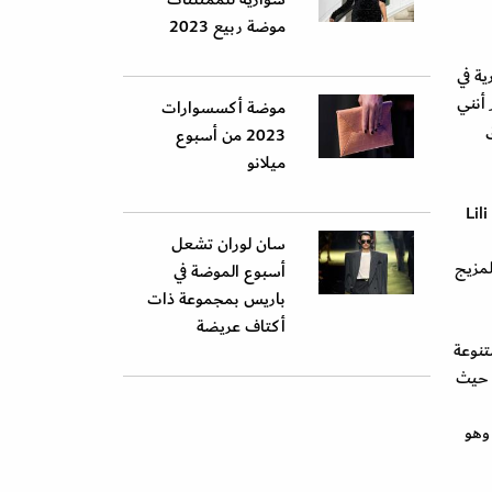
موضة ربيع 2023
تجارية في
 أنني
موضة أكسسوارات
حقيق
2023 من أسبوع
ميلانو
والسيدة في تصاميم مجموعة Flamme Femme، هي كل امرأة اختارت التغيير المستمر، والاطلالة الجذابة، والاناقة الدائمة. استلهمت Lili
سان لوران تشعل
المزيج
أسبوع الموضة في
باريس بمجموعة ذات
أكتاف عريضة
صاميم متنوعة
، حيث
 وهو