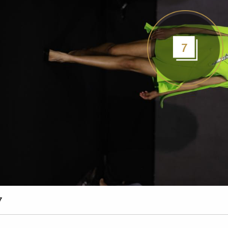
7
7 صو