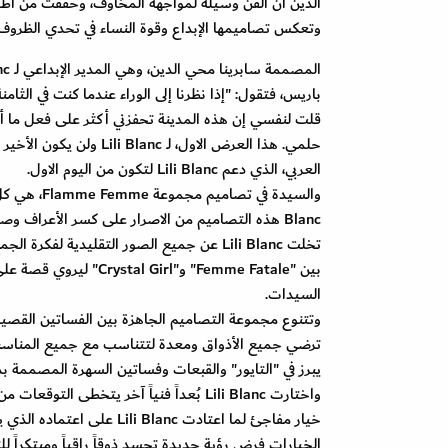
وتعكس تصاميمها الإبداع وقوة النساء في تحدي الظروف
باريس، فتقول: "إذا نظرنا إلى الوراء عندما كنت في الثا
حلمي. هذا العرض الاول، ل
العربي، الذي دعم Lili Blanc لتكون من اليوم الاول.
Blanc هذه التصاميم من الاصرار على كسر الأعراف وصراع المرأة الرائدة لتحقيق حلمها والمضي قدماً والرقص على إيقاع قلبها.
تخلت Lili Blanc عن جميع الصور التقليدية ل
بين "Femme Fatale" و"l
السيدات.
ترضي جميع الأذواق ومعدة لتتناسب مع جميع المناسبات.
يبرز في "التايور" والقبعات وفساتين السهرة المصممة بد
واختارت Lili Blanc بُعداً فنياً آخر يتخط
خيار مفاجئ لما اعتادت anc
الخيارات فرض رؤية جديدة تجسد ذوقاً راقياً ومبتكراً ل