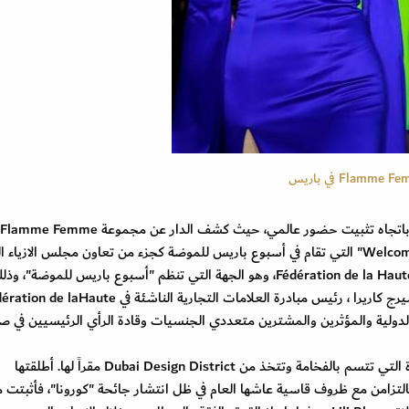
خاط دار أزياء Lili Blanc الموجود في دبي، خطوة عملاقة باتجاه تثبيت حضور عالمي، حيث كشف الدار عن مجموعة Flamme Femme
لموسم خريف وشتاء 2023 ضمن مبادرة " Welcome to Paris" التي تقام في أسبوع باريس للموضة كجزء من تعاون مجلس الازيا
Arab Fashion Council مع Fédération de la Haute Couture et de la Mode، وهو الجهة التي تنظم "أسبوع باريس للموضة"
28 شباط/فبراير في ,La Compagnie 1837, بحضور سيرج كاريرا ، رئيس مبادرة العلامات التجارية الناشئة في aute
وسائل الإعلام الدولية والمؤثرين والمشترين متعددي الجنسيات وقادة الرأي الرئيسيين في ص
وLili Blanc، هو العلامة المميزة لتصاميم الأزياء الجاهزة التي تتسم بالفخامة وتتخذ من Dubai Design District مقراً لها. أطلقتها
ممة اللبنانية سابرينا محي الدين في العام 2020، بالتزامن مع ظروف قاسية عاشها العام في ظل انتشار جائحة "كورونا"، فأثب