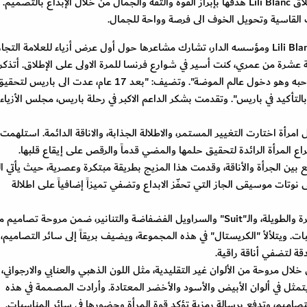
الدين أن الفن وسيلة لمواجهة المخاوف، وحققت من اطلاق Lili Blanc هدفها بإبراز القوة والثقة والجمال من خلال الإبداع بالتصميم.
 القاسية وتحويل الخوف الى فرصة وواحة للجمال.
المصممة سابرينا محي الدين، وهي المدير الإبداعي لـ Lili Blanc ومؤسسه الدار، تشارك مشاعرها حول أول عرض أزياء للعلامة ال
منة عشرة من عمري، كنت أسير في شوارع فرنسا للمرة الاولى على الإطلاق. أتذكر
قلت لنفسي إن هذه المدينة تحفزني أكثر على فعل ما أحبه وهو دخول عالم الموضة". وتضيف: "بعد 17 عام، عدت الى باريس لت
ـ Lili Blanc ولن يكون الأخير بالتأكيد في باريس". وتقدمت بشكر الداعم الاكبر في رحلة باريس، مجلس الأزياء
فكرة الجمع بين الجرأة والأناقة، وقدمت هذا المزيج بطريقة مبتكرة وعصرية، حيث يأتي 
Crystal Gir" ليروي قصة على نوتات موسيقى الجاز التي تحفّز الابداع وتضفي تميزاً إضافياً على اطلالة
وتتنوع مجموعة التصاميم الجاهزة بين الفساتين القصيرة والطويلة، والـ"Suit" والسراويل الفضفاضة والتنانير، ضمن مروحة ت
 ويتلألأ "الكريستال" في هذه المجموعة، ويضيف بريقاً إلى سائر التصاميم
قة لتضفي أناقة راقية.
ى التوقعات من خلال مروحة من الألوان غير التقليدية، مثل اللون الذهبي والعنابي والارجواني،
Lili Bl على اعتماده الذي يتمثل في ألوان الأبيض والأسود والأخضر المعتادة. وأرادت المصممة في هذه
لتصاميم، وتدفع برسالة رمزية تؤكد قوة المرأة وحضورها في سائر المناسبات.