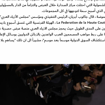
لشمولية التي احتلت مركز الصدارة خلال العرض والتزاماً من الدار بالمسؤولية
اتي الذي أصبح سمة لتوجهها في كل المجموعات.
لأول في أسبوع باريس للموضة ، قال جاكوب أبريان، الرئيس التنفيذي ومؤسس "مجلس الأزياء العربي
فخورين بشراكتنا الإستراتيجية مع La Federation de la Haute Couture et de la Mode ، الهيئة الفرنسية التي تنسق أسبوع
عاون على المدى الطويل حيث يحجز مجلس الازياء العربي منصة عرض حصرية 
 على ربط مواهب المصممين العرب الواعدين بالزبائن الدوليين بوسائل الإعل
هم استكشاف السوق الدولية موسماً بعد موسم"، مشيراً الى ان ذلك "يساهم بل