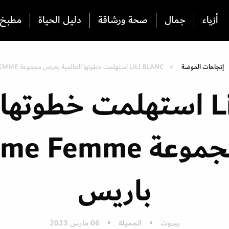
أزياء
جمال
صحة ورشاقة
دليل الحياة
مطبخ
إتجاهات الموضة
LILI BLANC استهلمت خطوتها العالمية بعرض مجموعة FLAMME FEMME في باريس
Lili Blanc استهلمت خطوته
باريس
بيروت
الجميلة
06 مارس 2023