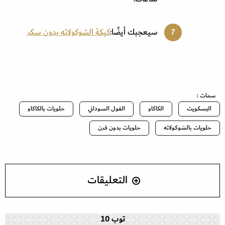
سيعجبك أيضًا:
كيكة الشوكولاته بدون سكر
سمات :
البسكويت
الكاكاو
الفول السوداني
حلويات بالكاكاو
حلويات بالشوكولاته
حلويات بدون فرن
التعليقات
توب 10