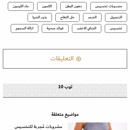
مشروبات تخسيس
دهون البطن
الكمون
ماء الليمون
الزنجبيل
الشمر
خل التفاح
بذور الشيا
تخسيس
الشاي الاخضر
فوائد صحية
ازالة السموم
التعليقات
توب 10
مواضيع متعلقة
مشروبات مُجربة للتخسيس