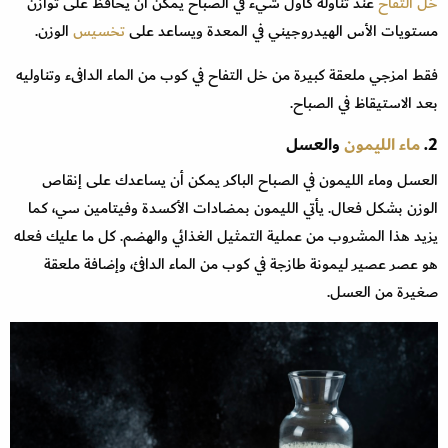
خل التفاح
عند تناوله كأول شيء في الصباح يمكن أن يحافظ على توازن
مستويات الأس الهيدروجيني في المعدة ويساعد على
تخسيس
الوزن.
فقط امزجي ملعقة كبيرة من خل التفاح في كوب من الماء الدافىء وتناوليه
بعد الاستيقاظ في الصباح.
2.
ماء الليمون
والعسل
العسل وماء الليمون في الصباح الباكر يمكن أن يساعدك على إنقاص
الوزن بشكل فعال. يأتي الليمون بمضادات الأكسدة وفيتامين سي، كما
يزيد هذا المشروب من عملية التمثيل الغذائي والهضم. كل ما عليك فعله
هو عصر عصير ليمونة طازجة في كوب من الماء الدافئ، وإضافة ملعقة
صغيرة من العسل.