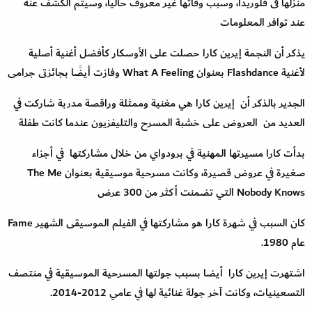
منزلها فى فلوريدا، وسبب وفاتها غير معروف حاليا، وسيتم الكشف عنه
عند توافر المعلومات
يذكر أن النجمة إيرين كارا حصلت على الأوسكار كأفضل أغنية أصلية
لأغنية Flashdance بعنوان What A Feeling وفازت أيضًا بجائزتى جرامى
الجدير بالذكر أن إيرين كارا هي مغنية وممثلة وراقصة مدربة شاركت في
العديد من العروض على خشبة المسرح والتليفزيون عندما كانت طفلة
بدأت كارا مسيرتها المهنية في برودواي من خلال مشاركتها في أجزاء
صغيرة في عروض قصيرة، وكانت مسرحية موسيقية بعنوان The Me
Nobody Knows التي تضمنت أكثر من 300 عرض
كان السبب في شهرة كارا هو مشاركتها في الفيلم الموسيقى الشهير Fame
عام 1980.
اشتهرت إيرين كارا أيضا بسبب جولتها المسرحية الموسيقية في منتصف
التسعينيات، وكانت آخر جولة غنائية لها في عامي 2012-2014.