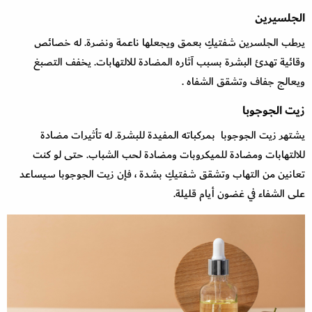
الجلسيرين
يرطب الجلسرين شفتيكِ بعمق ويجعلها ناعمة ونضرة. له خصائص
وقائية تهدئ البشرة بسبب آثاره المضادة للالتهابات. يخفف التصبغ
ويعالج جفاف وتشقق الشفاه .
زيت الجوجوبا
يشتهر زيت الجوجوبا بمركباته المفيدة للبشرة. له تأثيرات مضادة
للالتهابات ومضادة للميكروبات ومضادة لحب الشباب. حتى لو كنت
تعانين من التهاب وتشقق شفتيكِ بشدة ، فإن زيت الجوجوبا سيساعد
على الشفاء في غضون أيام قليلة.