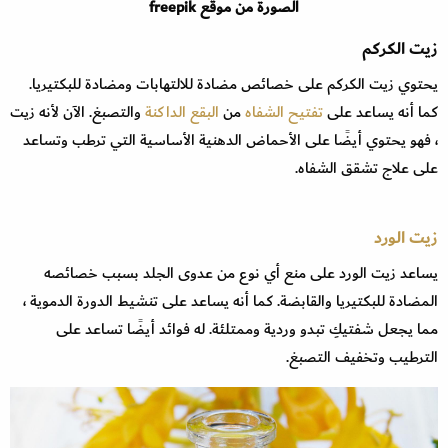
الصورة من موقع freepik
زيت الكركم
يحتوي زيت الكركم على خصائص مضادة للالتهابات ومضادة للبكتيريا.
كما أنه يساعد على
تفتيح الشفاه
من
البقع الداكنة
والتصبغ. الآن لأنه زيت
، فهو يحتوي أيضًا على الأحماض الدهنية الأساسية التي ترطب وتساعد
على علاج تشقق الشفاه.
زيت الورد
يساعد زيت الورد على منع أي نوع من عدوى الجلد بسبب خصائصه
المضادة للبكتيريا والقابضة. كما أنه يساعد على تنشيط الدورة الدموية ،
مما يجعل شفتيكِ تبدو وردية وممتلئة. له فوائد أيضًا تساعد على
الترطيب وتخفيف التصبغ.