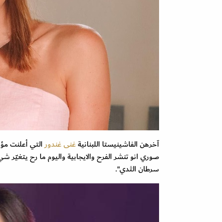
آخرهن الفاشينيستا اللبنانية
غنى غندور
التي أعلنت مؤخر
سرطان الثدي".