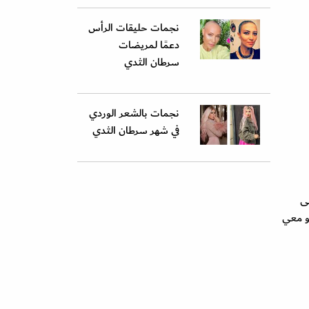
نجمات حليقات الرأس
دعمًا لمريضات
سرطان الثدي
نجمات بالشعر الوردي
في شهر سرطان الثدي
لى
لحياة بالرغم من انو بتاريخ 10 آب عرفت انو معي