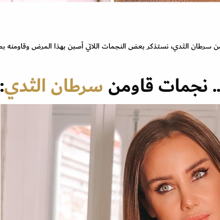
من سرطان الثدي، نستذكر بعض النجمات اللاتي أصبن بهذا المرض وقاومنه بص
. نجمات قاومن
سرطان الثدي
: