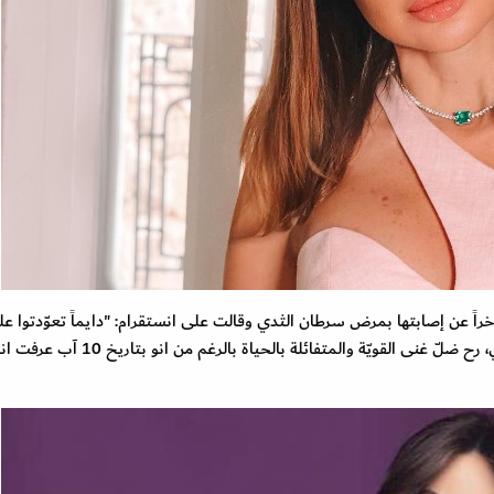
اً عن إصابتها بمرض سرطان الثدي وقالت على انستقرام: "دايماً تعوّدتوا ع
صوري انو تنشر الفرح والايجابية واليوم ما رح يتغيّر شي، رح ضلّ غنى القويّة والمتفائلة با