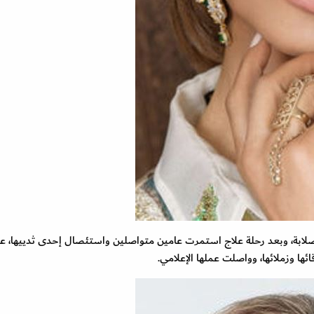
صلابة، وبعد رحلة علاج استمرت عامين متواصلين واستئصال إحدى ثدييها، ع
ها وزملائها، وواصلت عملها الإعلامي.