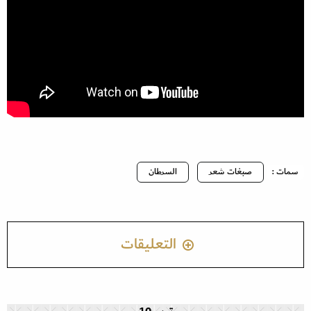
سمات :
صبغات شعر
السرطان
التعليقات