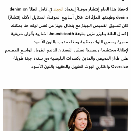
لاحظنا هذا العام إنتشار موضة إعتماد
الجينز
في كامل الطلة denim on
denim وطبقتها المؤثرات خلال أسابيع الموضة، الستايل الأكثر إنتشارًا
كان تنسيق القميص الجينز مع بنطال جينز من نفس لونه، هنا يمكنك
إكمال الطلة ببليزر مزين بطبعة houndstooth، اختاريه بألوان خريفية
مميزة وتممي اللوك بحقيبة وحذاء مدبب باللون الأسود.
لإطلالة محتشمة وعصرية نسقي الفستان الدنيم الطويل الواسع المصمم
على طراز القميص والمزين بكسرات البليسيه مع سترة جينز طويلة
Oversize واختاري البوت الطويل والحقيبة باللون الأسود.