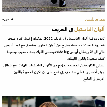
معرض الصور
4 صورة
ألوان الباستيل
في الخريف
تعود موضة ألوان الباستيل في خريف 2022، يمكنك إختيار كنزه صوف
قصيرة V neck مصممه بمزيج من ألوان الحلوى ومنسق مع توب أبيض
عالي الياقة وبنطال أبيض Wide legوتممي اللوك بحذاء مدبب وحقيبة
كتف صغيرة باللون الليلك.
نسقي الكارديغان المصمم بمزيج من الألوان الباستيلية الهادئة مع بنطال
جينز أخضر وأنتعلي حذاء زهري لامع على أن تكون الحقيبة باللون
الأرجواني الفاتح.