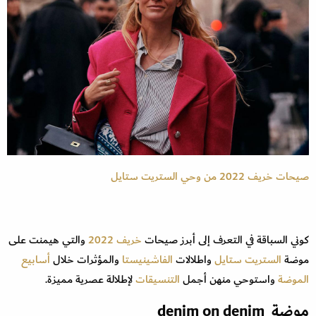
صيحات خريف 2022 من وحي الستريت ستايل
كوني السباقة في التعرف إلى أبرز صيحات
خريف 2022
والتي هيمنت على
موضة
الستريت ستايل
واطلالات
الفاشينيستا
والمؤثرات خلال
أسابيع
الموضة
واستوحي منهن أجمل
التنسيقات
لإطلالة عصرية مميزة.
موضة denim on denim