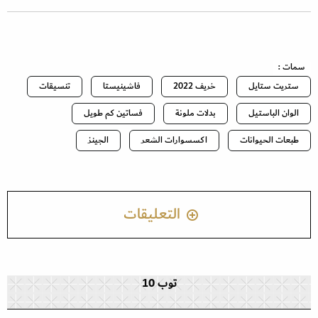
سمات :
ستريت ستايل
خريف 2022
فاشينيستا
تنسيقات
الوان الباستيل
بدلات ملونة
فساتين كم طويل
طبعات الحيوانات
اكسسوارات الشعر
الجينز
التعليقات
توب 10