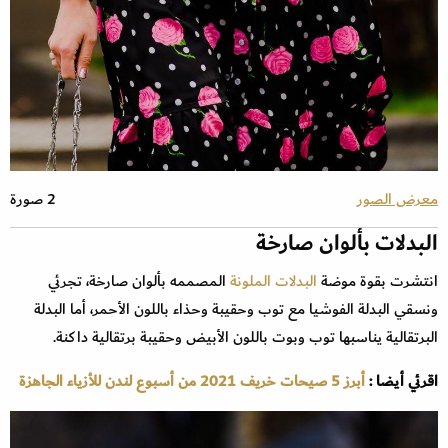
معرض الصور
2 صورة
البدلات بألوان صارخة
انتشرت بقوة موضة
البدلات الملونة
المصممه بألوان صارخة، تجرئي
ونسقي البدلة الفوشيا مع توب وحقيبة وحذاء باللون الأحمر، أما البدلة
البرتقالية يناسبها توب وبوت باللون الأبيض وحقيبة برتقالية داكنة.
اقرئي أيضا :
أبرز 5 صيحات خريف 2021 من أسبوع لندن للأزياء الجاهزة