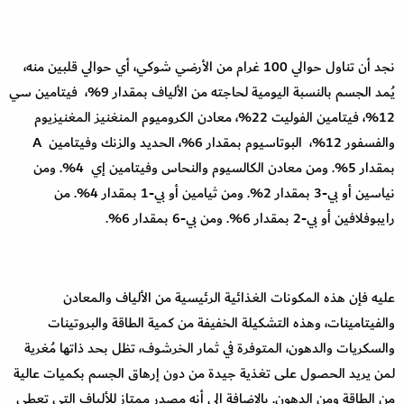
نجد أن تناول حوالي 100 غرام من الأرضي شوكي، أي حوالي قلبين منه،
يُمد الجسم بالنسبة اليومية لحاجته من الألياف بمقدار 9%، فيتامين سي
12%، فيتامين الفوليت 22%، معادن الكروميوم المنغنيز المغنيزيوم
والفسفور 12%، البوتاسيوم بمقدار 6%، الحديد والزنك وفيتامين A
بمقدار 5%. ومن معادن الكالسيوم والنحاس وفيتامين إي 4%. ومن
نياسين أو بي-3 بمقدار 2%. ومن ثيامين أو بي-1 بمقدار 4%. من
رايبوفلافين أو بي-2 بمقدار 6%. ومن بي-6 بمقدار 6%.
عليه فإن هذه المكونات الغذائية الرئيسية من الألياف والمعادن
والفيتامينات، وهذه التشكيلة الخفيفة من كمية الطاقة والبروتينات
والسكريات والدهون، المتوفرة في ثمار الخرشوف، تظل بحد ذاتها مُغرية
لمن يريد الحصول على تغذية جيدة من دون إرهاق الجسم بكميات عالية
من الطاقة ومن الدهون. بالاضافة إلى أنه مصدر ممتاز للألياف التي تعطي