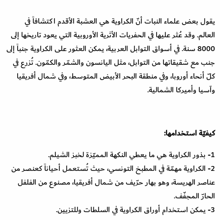
يقول بعض علماء النبات أنّ الكراوية هي العشبة الأقدم اكتشافاً في
العالم. وقد عُثر عليها في الحفريات الأثرية الأوروبية التي يعود تاريخها إلى
8000 سنة. في أسواق التوابل العربية، يمكن العثور على الكراوية جنباً إلى
جنب مع شقيقاتها من التوابل، مثل اليانسون والشمّر والكمّون. تُزرع في
كلّ أنحاء أوروبا، وفي منطقة البحر الأبيض المتوسط، ​​وفي شمال أفريقيا
وآسيا وأميركا الشمالية.
كيفيّة استخدامها:
1- بذور الكراوية هي ما يعطي النكهة المميّزة لخبز الشيلم.
2- الكراوية مهمّة في المطبخ التونسي، حيث تُستعمل أحياناً كعنصر من
عناصر الهريسة، وهو بهار حرّيف من شمال أفريقيا، مصنوع من الفلفل
الحارّ المجفّف.
3- يمكن استخدام أوراق الكراوية في السلطات وللتزيين.