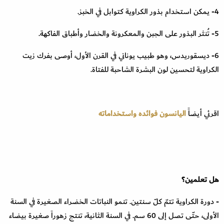
4- يمكن استخدام بذور الكراوية كتوابل في الخبز.
5- تُنثر البذور على الجبن والمعكرونة والخضار وأطباق الفاكهة.
6- ديسقوريدس، وهو طبيب يوناني في القرن الأول، أوصى بفرك زيت
الكراوية لتحسين لون البشرة الشاحبة للفتاة.
اقرئي أيضاًَ
اليانسون فوائده واستخداماته
هل تعلمين؟
- دورة الكراوية تتمّ كلّ سنتين. تنمو النباتات الخضراء الصغيرة في السنة
الأولى، حتّى تصل إلى 60 سم. في السنة الثانية، تنتج زهوراً صغيرة بيضاء