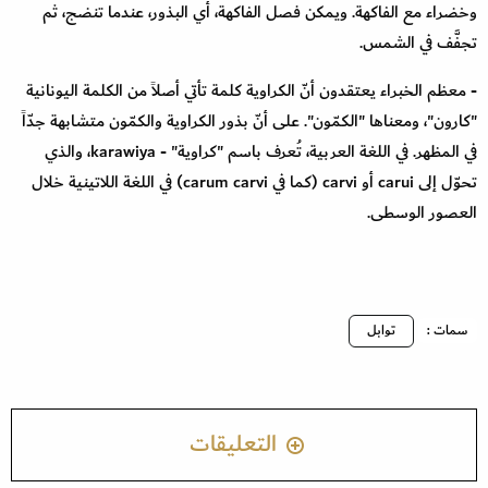
وخضراء مع الفاكهة. ويمكن فصل الفاكهة، أي البذور، عندما تنضج، ثم
تجفَّف في الشمس.
- معظم الخبراء يعتقدون أنّ الكراوية كلمة تأتي أصلاً من الكلمة اليونانية
"كارون"، ومعناها "الكمّون". على أنّ بذور الكراوية والكمّون متشابهة جدّاً
في المظهر. في اللغة العربية، تُعرف باسم "كراوية" - karawiya، والذي
تحوّل إلى carui أو carvi (كما في carum carvi) في اللغة اللاتينية خلال
العصور الوسطى.
سمات :
توابل
التعليقات