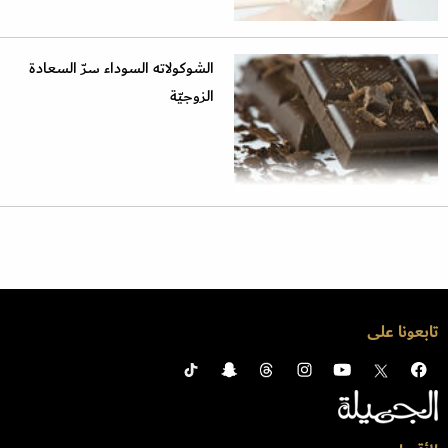
الشوكولاته السوداء سرّ السعادة
الزوجيّة
تابعونا على