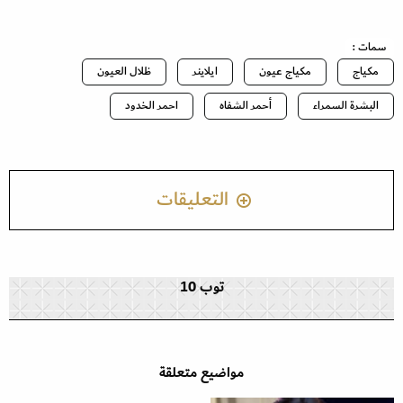
سمات :
مكياج
مكياج عيون
ايلاينر
ظلال العيون
البشرة السمراء
أحمر الشفاه
احمر الخدود
التعليقات
توب 10
مواضيع متعلقة