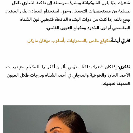
شعرك بنيًا بلون الشوكولاتة وبشرة متوسطة إلى داكنة، اختاري ظلال
عسلية من مستحضرات التجميل وجربي استخدام المعادن على العينين.
ومع ذلك، إذا كنت من ذوات البشرة الفاتحة، فتجنبي لون الشفاه
البنفسجي أو لون الخدود ومكياج العيون الفضي.
اقرئي أيضاً:
مكياج خاص بالسمراوات بأسلوب ميغان ماركل
تذكري
: إذا كان شعرك داكنًا، التزمي بألوان أكثر ثراءً للمكياج مع درجات
الأحمر الحارة والخوخية والمرجاني في أحمر الشفاه ودرجات ظلال العيون
العميقة لعينيك.