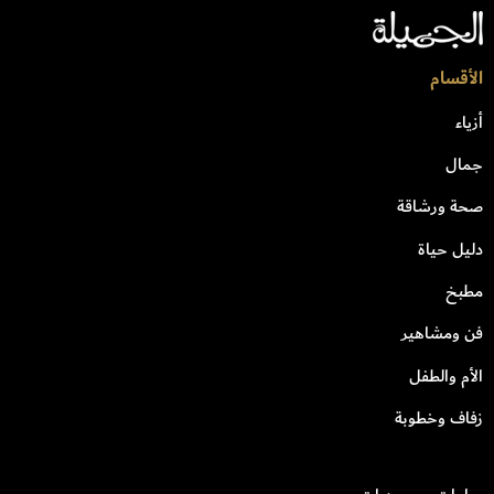
الأقسام
أزياء
جمال
صحة ورشاقة
دليل حياة
مطبخ
فن ومشاهير
الأم والطفل
زفاف وخطوبة