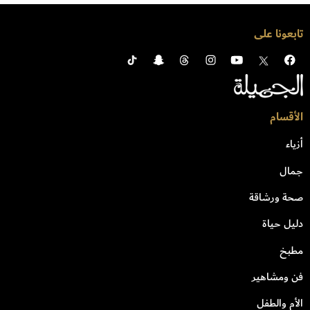
تابعونا على
الأقسام
أزياء
جمال
صحة ورشاقة
دليل حياة
مطبخ
فن ومشاهير
الأم والطفل