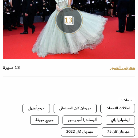
13
معرض الصور
13 صورة
سمات :
اطلالات النجمات
مهرجان كان السينمائي
مريم أوزرلي
آيشواريا راي
أليساندرا أمبروسيو
جورج حبيقة
مهرجان كان 75
مهرجان كان 2022