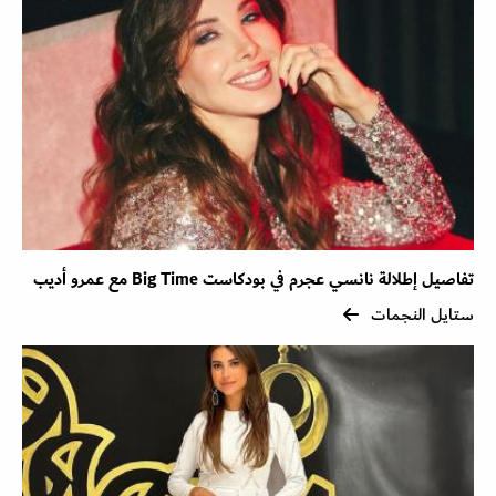
تفاصيل إطلالة نانسي عجرم في بودكاست Big Time مع عمرو أديب
ستايل النجمات