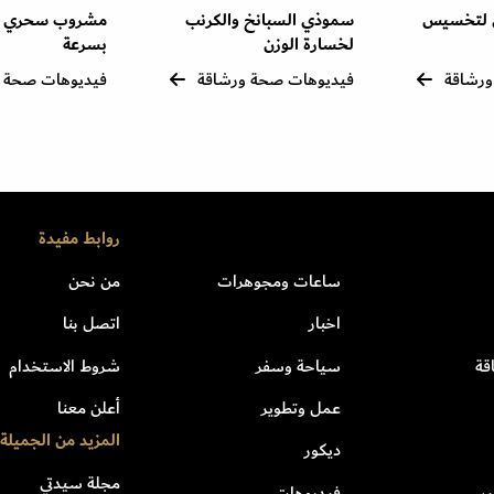
 لتخسيس
سموذي السبانخ والكرنب
مشروب سحري لخ
لخسارة الوزن
بسرعة
ورشاقة
فيديوهات صحة ورشاقة
فيديوهات صحة 
روابط مفيدة
ساعات ومجوهرات
من نحن
اخبار
اتصل بنا
قة
سياحة وسفر
شروط الاستخدام
عمل وتطوير
أعلن معنا
المزيد من الجميلة
ديكور
مجلة سيدتي
ر
فيديوهات