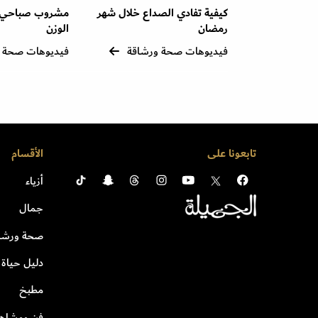
كيفية تفادي الصداع خلال شهر
مشروب صباحي
رمضان
الوزن
فيديوهات صحة ورشاقة
فيديوهات صحة 
تابعونا على
الأقسام
أزياء
جمال
صحة ورشا
دليل حياة
مطبخ
فن ومشاهي