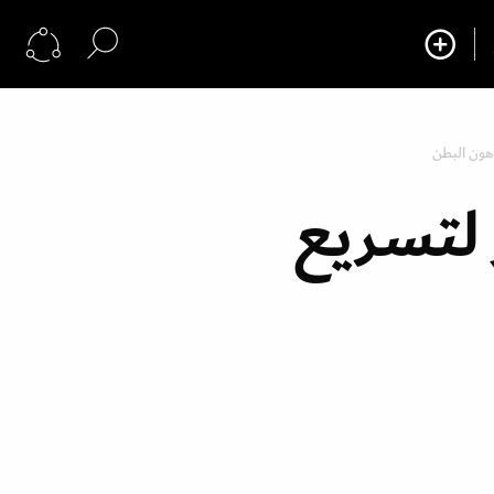
هون البطن
 لتسريع