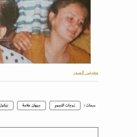
معرض الصور
سمات :
زوجات النجوم
جيهان علامة
نيكول