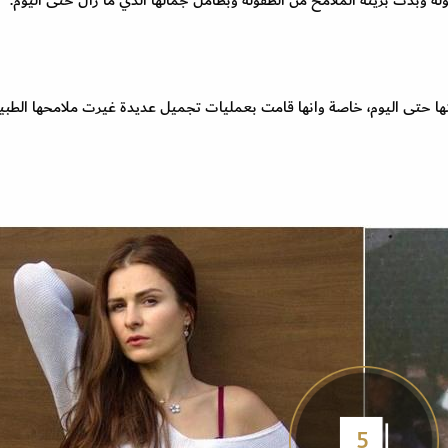
 وبدت بريئة الملامح من الطفولة وبطامل جمالها الذي ما زال حتى اليوم.
 حتى اليوم، خاصة وانها قامت بعمليات تجميل عديدة غيرت ملامحها الطبيع
5