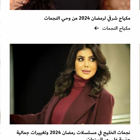
مكياج شرقي لرمضان 2024 من وحي النجمات
ف
أ
مكياج النجمات
م
نجمات الخليج في مسلسلات رمضان 2024 وتغييرات جمالية
م
جذرية على مر السنوات