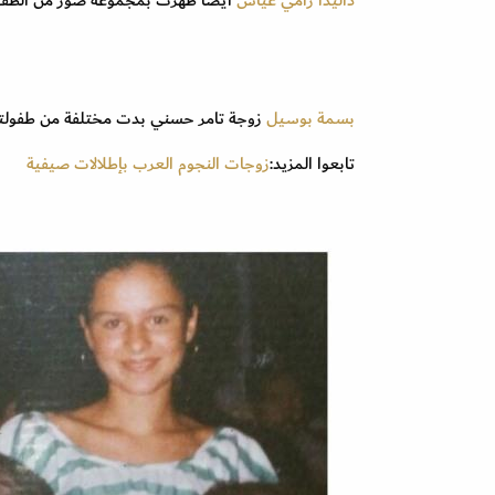
داليدا رامي عياش
أيضاً ظهرت بمجموعة صور من الطفولة
بسمة بوسيل
زوجة تامر حسني بدت مختلفة من طفولتها
تابعوا المزيد:
زوجات النجوم العرب بإطلالات صيفية