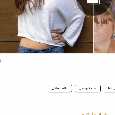
5 صو
 سابا
بسمة بوسيل
داليدا عياش